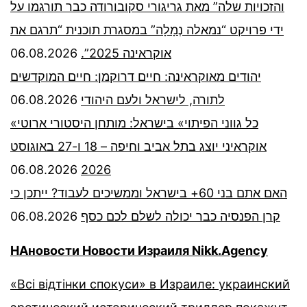
והזכויות שלה” מאת גריגורי סקובורודה כבר תורגמו על
ידי פרויקט “נמאלה נְמָלָה” במסגרת תוכנית “תרגם את
06.08.2026
אוקראינה 2025”.
יהודים מאוקראינה: חיים דרוקמן: חיים המוקדשים
06.08.2026
לתורה, לישראל ולעם היהודי
«כל גווני הפיתוי» בישראל: מותחן היסטורי ארוטי
אוקראיני יוצג בתל אביב וחיפה – 18 ו-27 באוגוסט
06.08.2026
2026
האם אתם בני 60+ בישראל וממשיכים לעבוד? ייתכן כי
06.08.2026
קרן הפנסיה כבר יכולה לשלם לכם כסף
НАновости Новости Израиля Nikk.Agency
«Всі відтінки спокуси» в Израиле: украинский