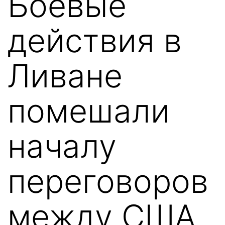
Боевые
действия в
Ливане
помешали
началу
переговоров
между США