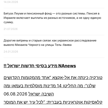
14.04.2026
Битуах Леуми и пенсионный фонд — это разные системы. Пенсия в
Израиле включает выплаты из разных источников, а не одну единую
сумму.
21.07.2026
Дорогие витрины и старые связи: как украинское расследование
вывело Михаила Черного на улицы Тель-Авива
24.01.2026
!! מידע בסיסי חדשות ישראל NAnews
טורקיה כינתה את אל-אקצא “אחד מהמקומות הקדושים
שלנו”: מה החליטו 14 מדינות מוסלמיות בעמאן ומה
06.08.2026
השיבה ישראל
קלאסיקות אוקראיניות בעברית: “לכל עיר יש את המוסר