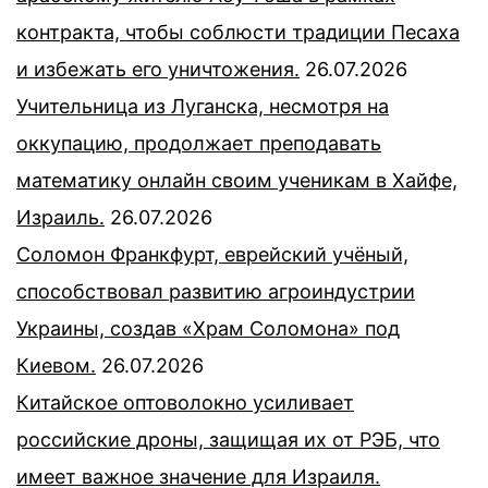
контракта, чтобы соблюсти традиции Песаха
и избежать его уничтожения.
26.07.2026
Учительница из Луганска, несмотря на
оккупацию, продолжает преподавать
математику онлайн своим ученикам в Хайфе,
Израиль.
26.07.2026
Соломон Франкфурт, еврейский учёный,
способствовал развитию агроиндустрии
Украины, создав «Храм Соломона» под
Киевом.
26.07.2026
Китайское оптоволокно усиливает
российские дроны, защищая их от РЭБ, что
имеет важное значение для Израиля.