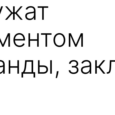
ужат
ментом
анды, зак