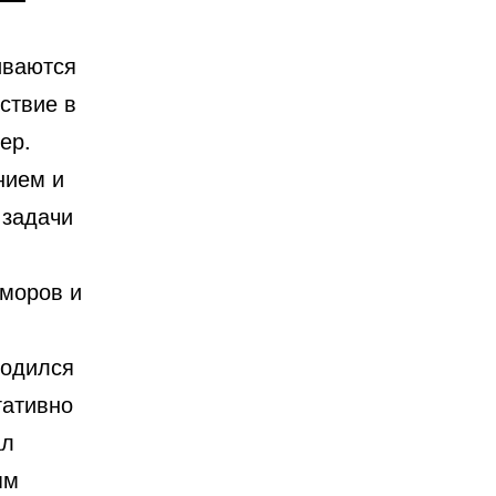
иваются
ствие в
ер.
нием и
 задачи
оморов и
родился
гативно
ал
ям