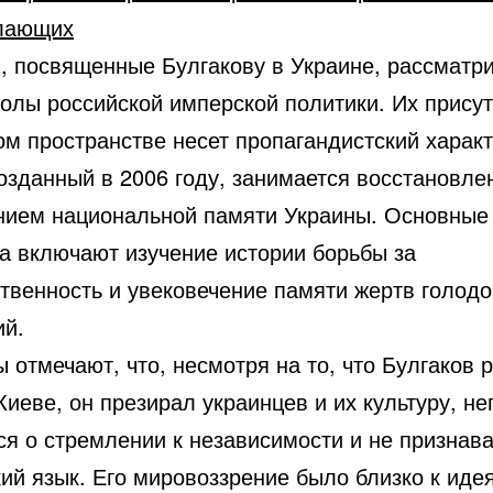
лающих
, посвященные Булгакову в Украине, рассматр
волы российской имперской политики. Их присут
ом пространстве несет пропагандистский характ
озданный в 2006 году, занимается восстановле
нием национальной памяти Украины. Основные
та включают изучение истории борьбы за
ственность и увековечение памяти жертв голод
ий.
 отмечают, что, несмотря на то, что Булгаков 
Киеве, он презирал украинцев и их культуру, не
ся о стремлении к независимости и не признав
ий язык. Его мировоззрение было близко к иде