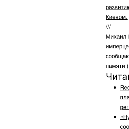
развити
Киевом.
///
Михаил 
имперце
сообщаю
памяти 
Чита
Red
пла
ре
«Ну
со