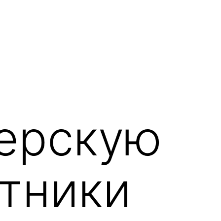
ерскую
ятники