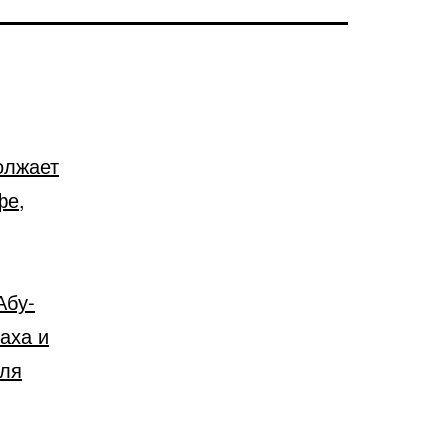
олжает
фе,
Абу-
аха и
иля