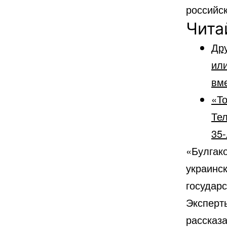
российс
Чита
Дру
или
вме
«То
Тел
35
«Булгако
украинс
государ
Эксперт
рассказа