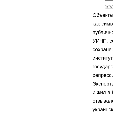
же
Объекты
как сим
публичн
УИНП, с
сохране
институ
государ
репресс
Эксперты
и жил в 
отзывал
украинск