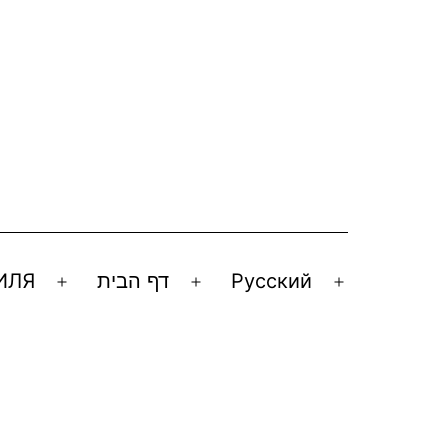
ИЛЯ
דף הבית
Русский
Открыть
Открыть
Открыть
меню
меню
меню