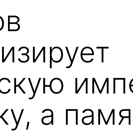
ов
изирует
скую имп
ку, а пам