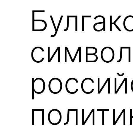
Булгак
символ
россий
полити