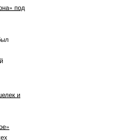
она» под
был
й
шелек и
ое»
сех