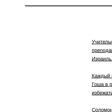
Учитель
препода
Израиль
Каждый 
Гоша в 
избежать
Соломон