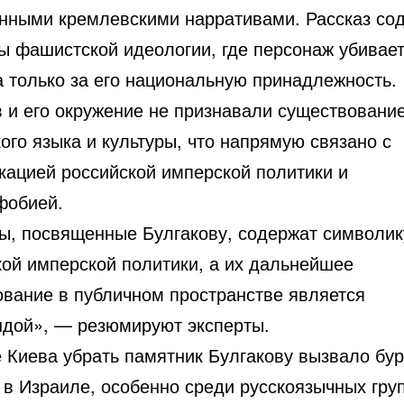
нными кремлевскими нарративами. Рассказ со
ы фашистской идеологии, где персонаж убивае
а только за его национальную принадлежность.
в и его окружение не признавали существовани
ого языка и культуры, что напрямую связано с
кацией российской имперской политики и
фобией.
ы, посвященные Булгакову, содержат символик
кой имперской политики, а их дальнейшее
ование в публичном пространстве является
ндой», — резюмируют эксперты.
 Киева убрать памятник Булгакову вызвало бу
 в Израиле, особенно среди русскоязычных груп