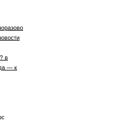
норазово
новости
? в
да — к
рс