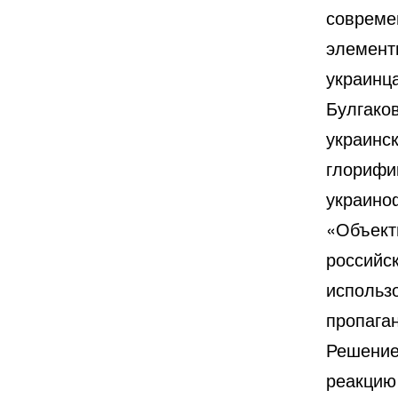
совреме
элемент
украинц
Булгако
украинск
глорифи
украино
«Объект
российс
использ
пропага
Решение
реакцию