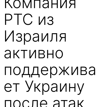
Компания
PTC из
Израиля
активно
поддержива
ет Украину
после атак