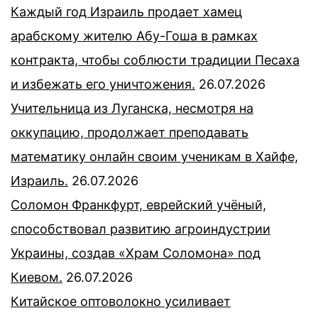
Каждый год Израиль продает хамец
арабскому жителю Абу-Гоша в рамках
контракта, чтобы соблюсти традиции Песаха
и избежать его уничтожения.
26.07.2026
Учительница из Луганска, несмотря на
оккупацию, продолжает преподавать
математику онлайн своим ученикам в Хайфе,
Израиль.
26.07.2026
Соломон Франкфурт, еврейский учёный,
способствовал развитию агроиндустрии
Украины, создав «Храм Соломона» под
Киевом.
26.07.2026
Китайское оптоволокно усиливает