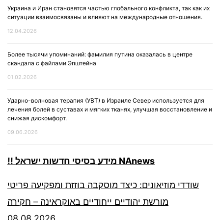
Украина и Иран становятся частью глобального конфликта, так как их
ситуации взаимосвязаны и влияют на международные отношения.
12.04.2026
Более тысячи упоминаний: фамилия путина оказалась в центре
скандала с файлами Эпштейна
01.02.2026
Ударно-волновая терапия (УВТ) в Израиле Север используется для
лечения болей в суставах и мягких тканях, улучшая восстановление и
снижая дискомфорт.
09.06.2026
!! מידע בסיסי חדשות ישראל NAnews
שודדי מוזיאונים: כיצד מוסקבה בוזזת ומפקיעה פריטי
מורשת יהודיים ייחודיים באוקראינה – חקירה
08.08.2026