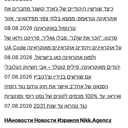
כיצד שורשיו היהודיים של ג'ארד קושנר מחברים את
אוקראינה וטראמפ: ממצא בלתי צפוי מפידגאיצי, אזור
08.08.2026
טרנופול באוקראינה
סרטון: “הכר את שלנו”. פבלו גאליך. פרויקט וידאו של
UA Code על אוקראינים ויהודים אוקראינים מאוקראינה
08.08.2026
ולמען אוקראינה כאן בישראל.
יהודים מאוקראינה: פיליפ קוטלר – אבי השיווק הגלובלי
07.08.2026
עם שורשים בניז’ין וצ’רנוביץ
הסנאט של ארה”ב אישר את חוק גרהם נגד רוסיה
ואיראן: עד 100% מכסים לקונים של נפט רוסי וסנקציות
07.08.2026
נגד טהראן עד שנת 2031
НАновости Новости Израиля Nikk.Agency