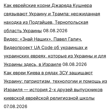
Как еврейские корни Джареда Кушнера
связывают Украину и Трампа: неожиданная
находка из Подгайцев, Тернопольская
область Украины
08.08.2026
Видео: «Знай Наших». Павел Галич.
Видеопроект UA Code об украинцах и
украинских евреях, которые из Украины и для
Украины здесь, в Израиле
08.08.2026
Как евреи Киева в рядах ЗСУ защищают
Украину: патриотизм, технологии и помощь из
Израиля — история 2-х друзей выпускников
киевской еврейской религиозной школы
07.08.2026