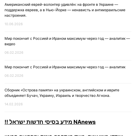
Американский еврей-волонтер удивлён: на фронте в Украине —
поддержка евреев, а в Нью-Йорке — ненависть и антиизраильские
настроения.
10.06.2026
Мир покончит с Россией и Ираном максимум через год — аналитик —
видео
06.02.2026
Мир покончит с Россией и Ираном максимум через год — аналитик
06.02.2026
Сборник «Острова памяти» на украинском, английском и иврите
объединяет Бучач, Украину, Израиль и творчество Агнона.
14.02.2026
!! מידע בסיסי חדשות ישראל NAnews