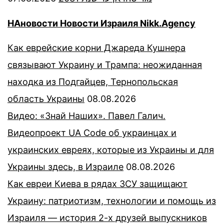
НАновости Новости Израиля Nikk.Agency
Как еврейские корни Джареда Кушнера
связывают Украину и Трампа: неожиданная
находка из Подгайцев, Тернопольская
область Украины
08.08.2026
Видео: «Знай Наших». Павел Галич.
Видеопроект UA Code об украинцах и
украинских евреях, которые из Украины и для
Украины здесь, в Израиле
08.08.2026
Как евреи Киева в рядах ЗСУ защищают
Украину: патриотизм, технологии и помощь из
Израиля — история 2-х друзей выпускников