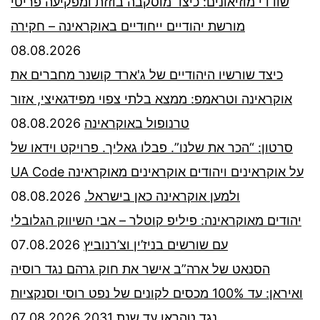
שודדי מוזיאונים: כיצד מוסקבה בוזזת ומפקיעה פריטי
מורשת יהודיים ייחודיים באוקראינה – חקירה
08.08.2026
כיצד שורשיו היהודיים של ג'ארד קושנר מחברים את
אוקראינה וטראמפ: ממצא בלתי צפוי מפידגאיצי, אזור
08.08.2026
טרנופול באוקראינה
סרטון: “הכר את שלנו”. פבלו גאליך. פרויקט וידאו של
UA Code על אוקראינים ויהודים אוקראינים מאוקראינה
08.08.2026
ולמען אוקראינה כאן בישראל.
יהודים מאוקראינה: פיליפ קוטלר – אבי השיווק הגלובלי
07.08.2026
עם שורשים בניז’ין וצ’רנוביץ
הסנאט של ארה”ב אישר את חוק גרהם נגד רוסיה
ואיראן: עד 100% מכסים לקונים של נפט רוסי וסנקציות
07.08.2026
נגד טהראן עד שנת 2031