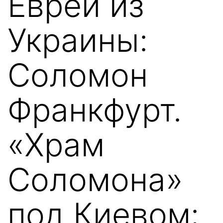
Евреи из
Украины:
Соломон
Франкфурт.
«Храм
Соломона»
под Киевом: