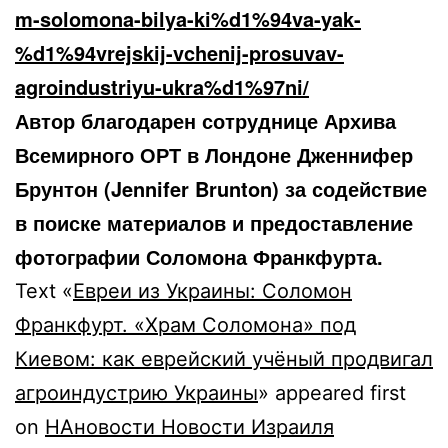
m-solomona-bilya-ki%d1%94va-yak-
%d1%94vrejskij-vchenij-prosuvav-
agroindustriyu-ukra%d1%97ni/
Автор благодарен сотруднице Архива
Всемирного ОРТ в Лондоне Дженнифер
Брунтон (Jennifer Brunton) за содействие
в поиске материалов и предоставление
фотографии Соломона Франкфурта.
Text «
Евреи из Украины: Соломон
Франкфурт. «Храм Соломона» под
Киевом: как еврейский учёный продвигал
агроиндустрию Украины
» appeared first
on
НАновости Новости Израиля