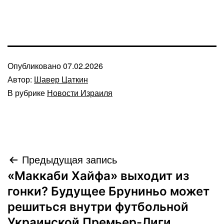
Опубликовано
07.02.2026
Автор:
Шавер Цаткин
В рубрике
Новости Израиля
Навигация
Предыдущая запись
«Маккаби Хайфа» выходит из
по
гонки? Будущее Бруниньо может
записям
решиться внутри футбольной
Украинской Премьер-Лиги