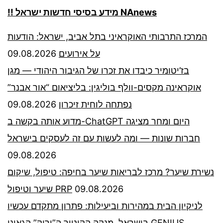
!! מידע בסיסי חדשות ישראל NAnews
המרכז התרבותי האוקראיני בתל אביב, ישראל: הודעות
09.08.2026
על אירועים
בז’יטומיר כיבדו את זכרו של הגיבור היהודי — מגן
אוקראינה מקסים-וולף בוליגין: בליציאום “אור אבנר”
09.08.2026
נפתחה לוחית זיכרון
מדוע אותה בקשה ב-ChatGPT היום ומחר מציגה
חברות שונות — ומה לעשות עם זה לעסקים בישראל
09.08.2026
נשירת שיער? מרכז לבריאות שיער בחיפה: טיפול, שיקום
שיער וטיפול PRP
09.08.2026
לניקיון הבית במהירות וביעילות: פתרון מתקדם עכשיו
בישראל. מנקה הקיטור ה”ירוק” הגאוני GENIUS