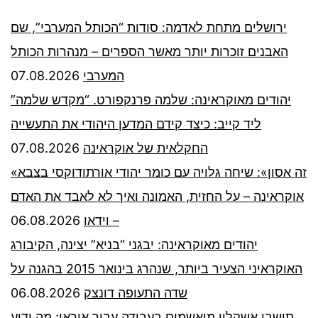
ירושלים מתחת לאדמה: סודות “הכותל המערבי”, שם
האבנים זוכרות יותר מאשר הספרים – מנהרות הכותל
07.08.2026
המערבי
יהודים מאוקראינה: שלמה פרנקפורט. “מקדש שלמה”
ליד קייב: כיצד קידם המדען היהודי את התעשייה
07.08.2026
החקלאית של אוקראינה
«זה אסון»: שיחה גלויה עם כומר יהודי אורתודוקסי בצבא
אוקראינה – על החזית, האמונה ואיך לא לאבד את האדם
06.08.2026
– וידאו
יהודים מאוקראינה: יבגני “בניא” יצינה, הקיבורג
האוקראיני הצעיר ביותר, שנהרג בינואר 2015 בהגנה על
06.08.2026
שדה התעופה דונצק
תושבי אשקלון מואשמים בעבודה עבור איראן: מה ידוע