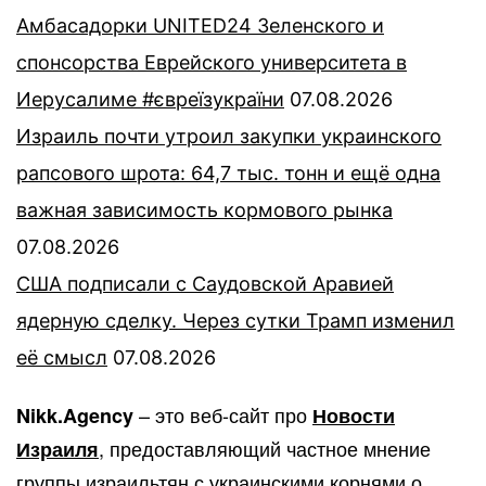
Амбасадорки UNITED24 Зеленского и
спонсорства Еврейского университета в
Иерусалиме #євреїзукраїни
07.08.2026
Израиль почти утроил закупки украинского
рапсового шрота: 64,7 тыс. тонн и ещё одна
важная зависимость кормового рынка
07.08.2026
США подписали с Саудовской Аравией
ядерную сделку. Через сутки Трамп изменил
её смысл
07.08.2026
– это веб-сайт про
Nikk.Agency
Новости
, предоставляющий частное мнение
Израиля
группы израильтян с украинскими корнями о