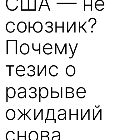
США — не
союзник?
Почему
тезис о
разрыве
ожиданий
снова