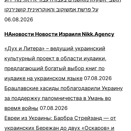
על פרשת אמשוקוב והאוקראינית קושנירנקו
06.08.2026
НАновости Новости Израиля Nikk.Agency
«Дух и Литера» – ведущий украинский
культурный проект в области иудаики,
предлагающий богатый выбор книг по
иудаике на украинском языке
07.08.2026
Брацлавские хасиды поблагодарили Украину
за поддержку паломничества в Умань во
время войны
07.08.2026
Евреи из Украины: Барбра Стрейзанд — от
украинских Бережан до двух «Оскаров» и