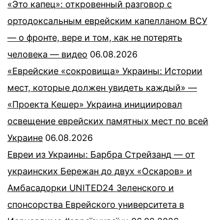
«Это капец»: откровенный разговор с
ортодоксальным еврейским капелланом ВСУ
— о фронте, вере и том, как не потерять
человека — видео
06.08.2026
«Еврейские «сокровища» Украины: Истории
мест, которые должен увидеть каждый» —
«Проекта Кешер» Украина инициировал
освещение еврейских памятных мест по всей
Украине
06.08.2026
Евреи из Украины: Барбра Стрейзанд — от
украинских Бережан до двух «Оскаров» и
Амбасадорки UNITED24 Зеленского и
спонсорства Еврейского университета в