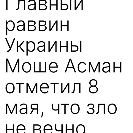
Главный
раввин
Украины
Моше Асман
отметил 8
мая, что зло
не вечно,