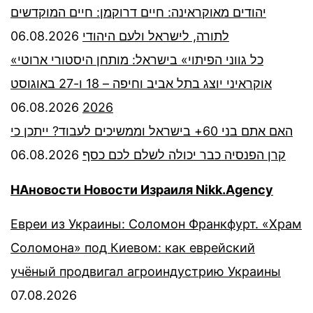
יהודים מאוקראינה: חיים דרוקמן: חיים המוקדשים
06.08.2026
לתורה, לישראל ולעם היהודי
«כל גווני הפיתוי» בישראל: מותחן היסטורי ארוטי
אוקראיני יוצג בתל אביב וחיפה – 18 ו-27 באוגוסט
06.08.2026
2026
האם אתם בני 60+ בישראל וממשיכים לעבוד? ייתכן כי
06.08.2026
קרן הפנסיה כבר יכולה לשלם לכם כסף
НАновости Новости Израиля Nikk.Agency
Евреи из Украины: Соломон Франкфурт. «Храм
Соломона» под Киевом: как еврейский
учёный продвигал агроиндустрию Украины
07.08.2026