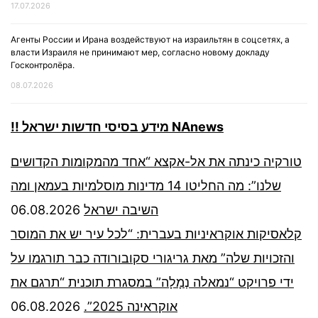
17.07.2026
Агенты России и Ирана воздействуют на израильтян в соцсетях, а
власти Израиля не принимают мер, согласно новому докладу
Госконтролёра.
08.07.2026
!! מידע בסיסי חדשות ישראל NAnews
טורקיה כינתה את אל-אקצא “אחד מהמקומות הקדושים
שלנו”: מה החליטו 14 מדינות מוסלמיות בעמאן ומה
06.08.2026
השיבה ישראל
קלאסיקות אוקראיניות בעברית: “לכל עיר יש את המוסר
והזכויות שלה” מאת גריגורי סקובורודה כבר תורגמו על
ידי פרויקט “נמאלה נְמָלָה” במסגרת תוכנית “תרגם את
06.08.2026
אוקראינה 2025”.