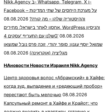
Nikk.Agency ב- Whatsapp, Telegram, X ו-
Facebook – על מערכת היחסים של שתי המדינות
08.08.2026
וההיסטוריה שלהן – מה קורה?
אחסון לאתר בישראל: מחירים, WordPress והניסיון
שלנו עם התעריף ‘עסקים 4G’
08.08.2026
שמואל יוסף עגנון: סופר יהודי, זוכה פרס נובל שמוצאו
08.08.2026
מגליציה (אוקראינה)
НАновости Новости Израиля Nikk.Agency
Центр здоровья волос «Абрaмский» в Хайфе:
когда зуд, выпадение и «редеющий пробор»
перестают быть мелочью
08.08.2026
Капсульный ремонт в Хайфе и Крайот: что
должно входить в квартиру, готовую к