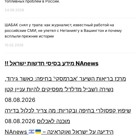
топливных проблем в России.
24.06.2026
ШАБАК снял у трапа: как журналист, известный работой на
российские СМИ, не улетел с Нетаниягу в Вашингтон и почему
всплыли прежние истории
10.02.2026
!! מידע בסיסי חדשות ישראל NAnews
מרכז בריאות השיער ‘אברמסקי’ בחיפה: כאשר גירוד,
נשירה ו’שביל מדלדל’ מפסיקים להיות עניין קטן
08.08.2026
שיפוץ קפסולרי בחיפה ובקריות: מה צריך לכלול בדירה
08.08.2026
מוכנה לאכלוס
NAnews
– הידיעה על ישראל ואוקראינה