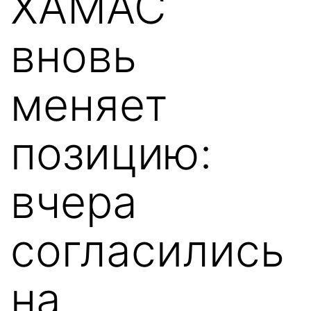
ХАМАС
вновь
меняет
позицию:
вчера
согласились
на