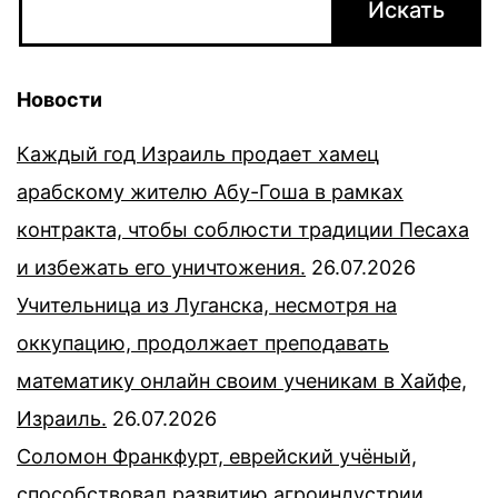
Новости
Каждый год Израиль продает хамец
арабскому жителю Абу-Гоша в рамках
контракта, чтобы соблюсти традиции Песаха
и избежать его уничтожения.
26.07.2026
Учительница из Луганска, несмотря на
оккупацию, продолжает преподавать
математику онлайн своим ученикам в Хайфе,
Израиль.
26.07.2026
Соломон Франкфурт, еврейский учёный,
способствовал развитию агроиндустрии