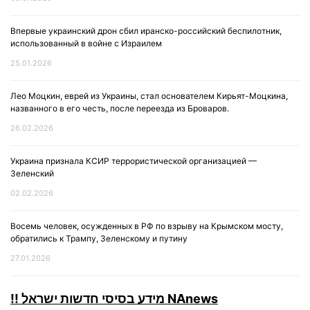
Впервые украинский дрон сбил иранско-российский беспилотник,
использованный в войне с Израилем
25.01.2026
Лео Моцкин, еврей из Украины, стал основателем Кирьят-Моцкина,
названного в его честь, после переезда из Броваров.
26.02.2026
Украина признала КСИР террористической организацией —
Зеленский
02.02.2026
Восемь человек, осужденных в РФ по взрыву на Крымском мосту,
обратились к Трампу, Зеленскому и путину
27.01.2026
!! מידע בסיסי חדשות ישראל NAnews