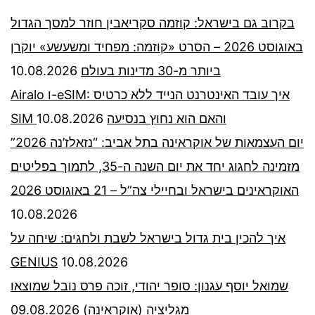
בקרוב גם בישראל: קוזמה סקריאבין חוזר למסך הגדול
באוגוסט 2026 – הסרט «קוזמה: מפחיד ומשעשע» יוקרן
10.08.2026
ביותר מ-30 מדינות בעולם
Airalo ו-eSIM: איך עובד האינטרנט הנייד ללא כרטיס
10.08.2026
SIM והאם הוא נחוץ בנסיעה
יום העצמאות של אוקראינה בתל אביב: “נזאלז’נה 2026”
מזמינה לחגוג יחד את יום השנה ה-35, לתמוך בפליטים
האוקראינים בישראל ובחיילי צה”ל – 21 באוגוסט 2026
10.08.2026
איך להכין בית גדול בישראל לשבת ולחגים: שיחה על
GENIUS
10.08.2026
שמואל יוסף עגנון: סופר יהודי, זוכה פרס נובל שמוצאו
09.08.2026
מגליציה (אוקראינה)