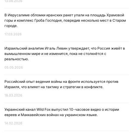
13.06.2026
В Иерусалиме обломки иранских ракет упали на площадь Храмовой
горы и комплекс Гроба Господня, повредив несколько мест в Старом
городе.
17.03.2026
Израильский аналитик Игаль Левин утверждает, что Россия живёт в
вымышленном мире и не изменится, пока не столкнётся с
реальностью.
05.05.2026
Российский опыт ведения войны на фронте используется против
Израиля, что влияет на тактику и стратегии в конфликте.
18.03.2026
Украинский канал Wild Fox выпустил 10-часовое видео о истории
евреев и Маккавейских войнах на украинском языке.
14.02.2026