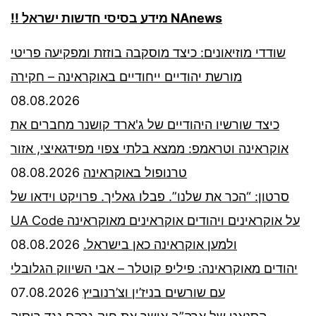
!! מידע בסיסי חדשות ישראל NAnews
שודדי מוזיאונים: כיצד מוסקבה בוזזת ומפקיעה פריטי
מורשת יהודיים ייחודיים באוקראינה – חקירה
08.08.2026
כיצד שורשיו היהודיים של ג'ארד קושנר מחברים את
אוקראינה וטראמפ: ממצא בלתי צפוי מפידגאיצי, אזור
08.08.2026
טרנופול באוקראינה
סרטון: “הכר את שלנו”. פבלו גאליך. פרויקט וידאו של
UA Code על אוקראינים ויהודים אוקראינים מאוקראינה
08.08.2026
ולמען אוקראינה כאן בישראל.
יהודים מאוקראינה: פיליפ קוטלר – אבי השיווק הגלובלי
07.08.2026
עם שורשים בניז’ין וצ’רנוביץ