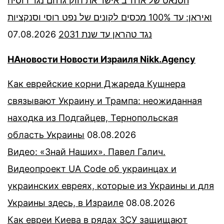
הסנאט של ארה”ב אישר את חוק גרהם נגד רוסיה
ואיראן: עד 100% מכסים לקונים של נפט רוסי וסנקציות
07.08.2026
נגד טהראן עד שנת 2031
НАновости Новости Израиля Nikk.Agency
Как еврейские корни Джареда Кушнера
связывают Украину и Трампа: неожиданная
находка из Подгайцев, Тернопольская
область Украины
08.08.2026
Видео: «Знай Наших». Павел Галич.
Видеопроект UA Code об украинцах и
украинских евреях, которые из Украины и для
Украины здесь, в Израиле
08.08.2026
Как евреи Киева в рядах ЗСУ защищают