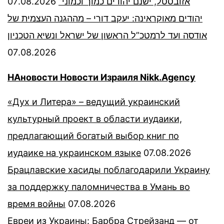
07.08.2026
אזובסטל, ישנם יהודים כמוך וכמוני”
יהודים מאוקראינה: יעקב דורי – מההגנה העצמית של
אודסה ועד לרמטכ”ל הראשון של ישראל ונשיא הטכניון
07.08.2026
НАновости Новости Израиля Nikk.Agency
«Дух и Литера» – ведущий украинский
культурный проект в области иудаики,
предлагающий богатый выбор книг по
иудаике на украинском языке
07.08.2026
Брацлавские хасиды поблагодарили Украину
за поддержку паломничества в Умань во
время войны
07.08.2026
Евреи из Украины: Барбра Стрейзанд — от