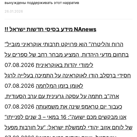
вынуждены поддерживать этот нарратив
26.01.2026
!! מידע בסיסי חדשות ישראל NAnews
“הרוח והליטרה” הוא פרויקט תרבותי אוקראיני מוביל
בתחום מדעי היהדות, המציע מבחר רחב של ספרים על
07.08.2026
לימודי יהדות באוקראינית
חסידי ברסלב הודו לאוקראינה על התמיכה בעלייה לרגל
07.08.2026
לאומן בזמן המלחמה
ארה”ב חתמה על עסקה גרעינית עם ערב הסעודית.
07.08.2026
כעבור יום טראמפ שינה את משמעותה
“אנו מבקשים מכם ישועה”: 16 במאי – 3 שנים לפנייתו
של לוחם אזוב יהודי לממשלת ישראל: “על חורבות מפעל