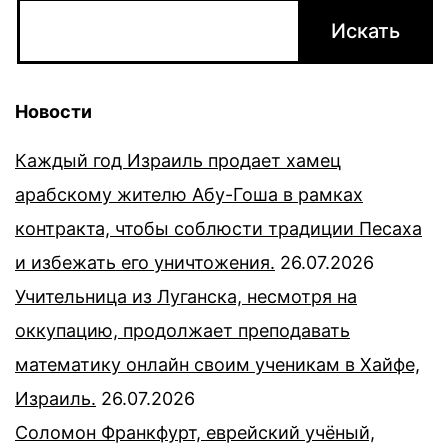
Новости
Каждый год Израиль продает хамец
арабскому жителю Абу-Гоша в рамках
контракта, чтобы соблюсти традиции Песаха
и избежать его уничтожения.
26.07.2026
Учительница из Луганска, несмотря на
оккупацию, продолжает преподавать
математику онлайн своим ученикам в Хайфе,
Израиль.
26.07.2026
Соломон Франкфурт, еврейский учёный,