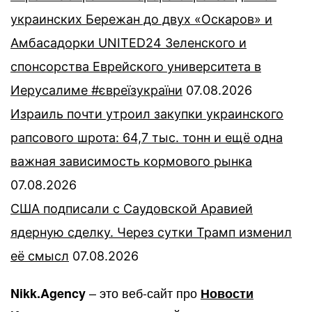
украинских Бережан до двух «Оскаров» и
Амбасадорки UNITED24 Зеленского и
спонсорства Еврейского университета в
Иерусалиме #євреїзукраїни
07.08.2026
Израиль почти утроил закупки украинского
рапсового шрота: 64,7 тыс. тонн и ещё одна
важная зависимость кормового рынка
07.08.2026
США подписали с Саудовской Аравией
ядерную сделку. Через сутки Трамп изменил
её смысл
07.08.2026
– это веб-сайт про
Nikk.Agency
Новости