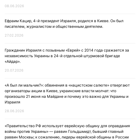
08.06.2026
Ефраим Кацир, 4-й президент Израиля, родился в Киеве. Он был
писателем, журналистом и общественным деятелем.
27.02.2026
Гражданин Израиля с позывным «Еврей» с 2014 года сражается за
независимость Украины в 24-й отдельной штурмовой бригаде
«Айдар».
20.07.2026
«А был ли мальчик?»: обвинения в «нацистском салюте» отвергают
организаторы акции в Киеве, украинские власти молчат: что
произошло 21 июня на Майдане и почему это важно для Украины и
Израиля
28.06.2026
«Правительство РФ использует еврейскую общину для оправдания
войны против Украины» — раввин Гольдшмидт, бывший главный
раввин Москвы; к сожалению, лидеры еврейской общины в России