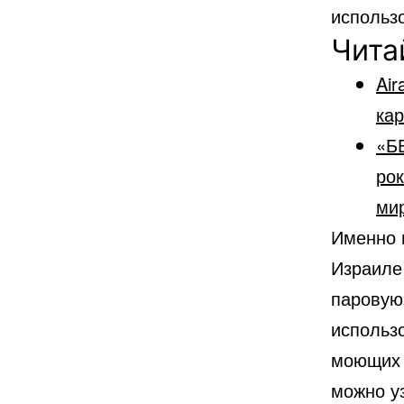
использ
Чита
Air
кар
«Б
рок
ми
Именно 
Израиле
паровую
использ
моющих 
можно у