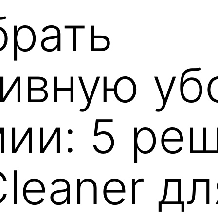
брать
ивную уб
мии: 5 ре
Cleaner д