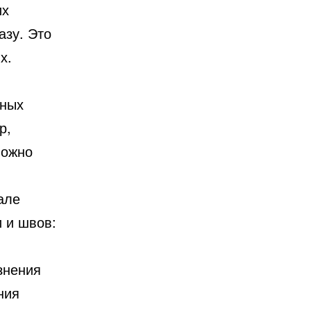
их
азу. Это
х.
мных
р,
можно
але
 и швов:
знения
ния