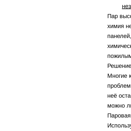
не
Пар высо
химия не
панелей,
химическ
пожилым
Решение
Многие к
проблем
неё ост
можно ли
Паровая
Использу