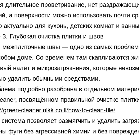
ся длительное проветривание, нет раздражающ
й, а поверхности можно использовать почти ср
 актуально для кухонь, детских комнат и ванны
3. Глубокая очистка плитки и швов
и межплиточные швы — одно из самых пробле
любом доме. Со временем там скапливаются жи
овый налёт и микрозагрязнения, которые невоз
ью удалить обычными средствами.
блема подробно разобрана в отдельном матери
leaner, посвящённом правильной очистке плитки
//green-cleaner.nikk.co.il/how-to-clean-tile/
 система позволяет размягчить и удалить загря
ины фуги без агрессивной химии и без поврежде