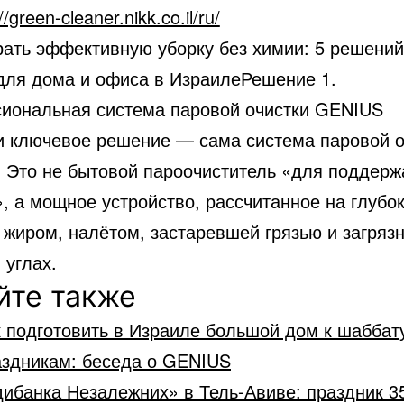
//green-cleaner.nikk.co.il/ru/
рать эффективную уборку без химии: 5 решений
 для дома и офиса в ИзраилеРешение 1.
иональная система паровой очистки GENIUS
и ключевое решение — сама система паровой о
 Это не бытовой пароочиститель «для поддерж
, а мощное устройство, рассчитанное на глубо
с жиром, налётом, застаревшей грязью и загряз
 углах.
йте также
 подготовить в Израиле большой дом к шаббат
аздникам: беседа о GENIUS
ибанка Незалежних» в Тель-Авиве: праздник 3