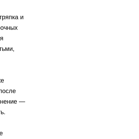
тряпка и
рочных
ся
тьми,
же
 после
мнение —
ь.
.
е