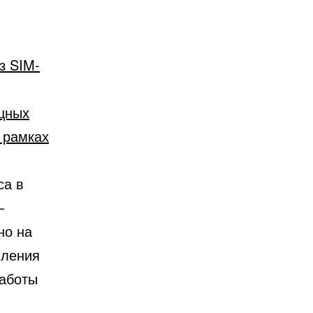
з SIM-
щных
в рамках
са в
—
но на
вления
работы