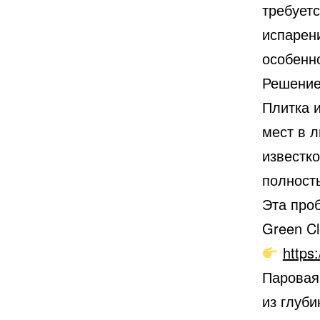
требует
испарени
особенно
Решение 
Плитка 
мест в 
известк
полност
Эта про
Green C
https:
Паровая
из глуб