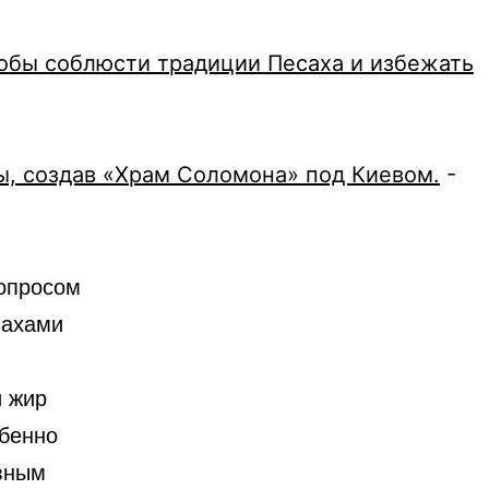
тобы соблюсти традиции Песаха и избежать
ы, создав «Храм Соломона» под Киевом.
-
вопросом
пахами
и жир
обенно
ивным