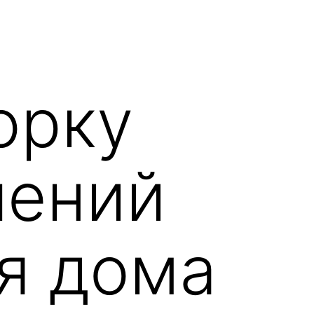
орку
шений
ля дома