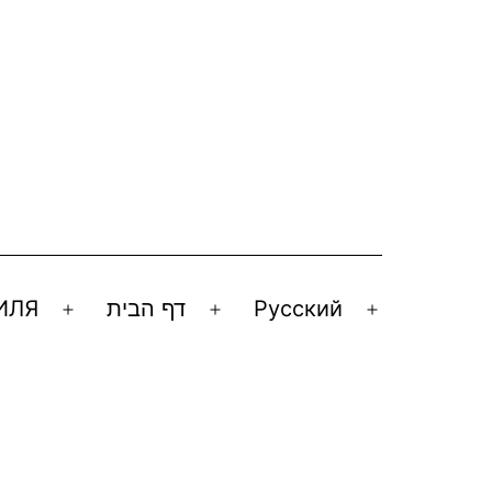
ИЛЯ
דף הבית
Русский
Открыть
Открыть
Открыть
меню
меню
меню