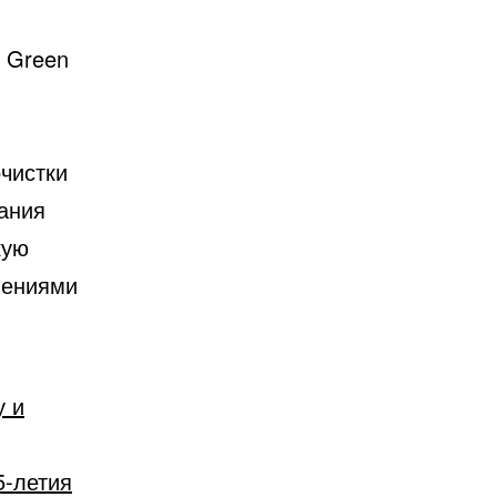
 Green
чистки
ания
кую
нениями
у и
5-летия