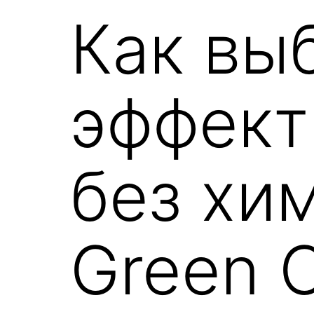
Как вы
эффект
без хи
Green 