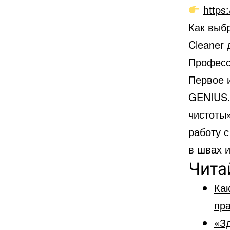
https:
Как выб
Cleaner
Професс
Первое 
GENIUS.
чистоты»
работу 
в швах и
Чита
Как
пр
«Зд