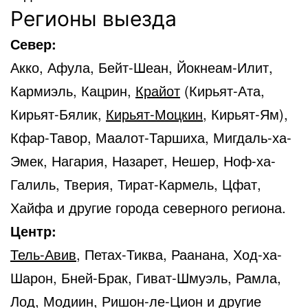
Регионы выезда
Север:
Акко, Афула, Бейт-Шеан, Йокнеам-Илит,
Кармиэль, Кацрин,
Крайот
(Кирьят-Ата,
Кирьят-Бялик,
Кирьят-Моцкин
, Кирьят-Ям),
Кфар-Тавор, Маалот-Таршиха, Мигдаль-ха-
Эмек, Нагария, Назарет, Нешер, Ноф-ха-
Галиль, Тверия, Тират-Кармель, Цфат,
Хайфа и другие города северного региона.
Центр:
Тель-Авив
, Петах-Тиква, Раанана, Ход-ха-
Шарон, Бней-Брак, Гиват-Шмуэль, Рамла,
Лод, Модиин, Ришон-ле-Цион и другие