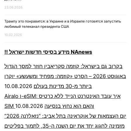
23.06.2026
Трампу это понравится: в Украине и в Израиле готовятся запустить
любимый телеканал президента США
10.02.2026
!! מידע בסיסי חדשות ישראל NAnews
בקרוב גם בישראל: קוזמה סקריאבין חוזר למסך הגדול
באוגוסט 2026 – הסרט «קוזמה: מפחיד ומשעשע» יוקרן
10.08.2026
ביותר מ-30 מדינות בעולם
Airalo ו-eSIM: איך עובד האינטרנט הנייד ללא כרטיס
10.08.2026
SIM והאם הוא נחוץ בנסיעה
יום העצמאות של אוקראינה בתל אביב: “נזאלז’נה 2026”
מזמינה לחגוג יחד את יום השנה ה-35, לתמוך בפליטים