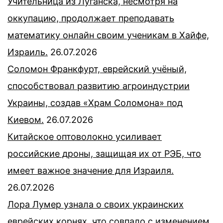
Учительница из Луганска, несмотря на
оккупацию, продолжает преподавать
математику онлайн своим ученикам в Хайфе,
Израиль.
26.07.2026
Соломон Франкфурт, еврейский учёный,
способствовал развитию агроиндустрии
Украины, создав «Храм Соломона» под
Киевом.
26.07.2026
Китайское оптоволокно усиливает
российские дроны, защищая их от РЭБ, что
имеет важное значение для Израиля.
26.07.2026
Лора Лумер узнала о своих украинских
еврейских корнях, что совпало с изменением