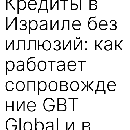
Кредиты в
Израиле без
иллюзий: как
работает
сопровожде
ние GBT
Global и в