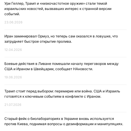
Ури Геллер, Трамп и «низкочастотное оружие» стали темой
израильских новостей, вызвавших интерес к странной версии
событий.
23.06.2026
Иран заминировал Ормуз, но теперь сам оказался в ловушке, что
затрудняет быстрое открытие пролива.
12.04.2026
Боевые действия в Ливане помешали началу переговоров между
США и Ираном в Швейцарии, сообщает НАновости.
19.06.2026
Трамп стоит перед выбором: перемирие или война. США и Израиль
готовятся к ключевым событиям в конфликте с Ираном.
21.07.2026
Старый фейк о биолабораториях в Украине вновь используется
против Киева, поднимая вопросы о дезинформации и манипуляциях.