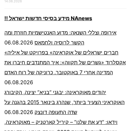
14.06.2026
!! מידע בסיסי חדשות ישראל NAnews
אירופה וצללי השנאה: מדוע האנטישמיות חוזרת ומה
06.08.2026
הקשר לרוסיה ולחמאס
«חברים ישראלים של אוקראינה» בפרויקט של איליה
אקסלרוד «גשרים של תקווה»: איך המתנדבים חיברו את
המדינה אחרי 7 באוקטובר. כרוניקה של רוח האדם
06.08.2026
יהודים מאוקראינה: יבגני “בניא” יצינה, הקיבורג
האוקראיני הצעיר ביותר, שנהרג בינואר 2015 בהגנה על
06.08.2026
שדה התעופה דונצק
וידאו: “דע את שלנו” – קיריל קארטניק – מאוקראינה,