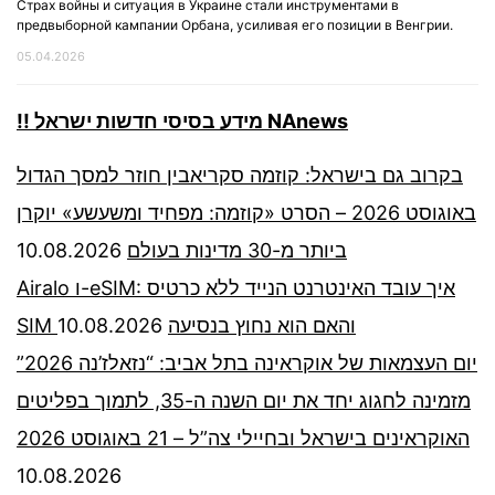
Страх войны и ситуация в Украине стали инструментами в
предвыборной кампании Орбана, усиливая его позиции в Венгрии.
05.04.2026
!! מידע בסיסי חדשות ישראל NAnews
בקרוב גם בישראל: קוזמה סקריאבין חוזר למסך הגדול
באוגוסט 2026 – הסרט «קוזמה: מפחיד ומשעשע» יוקרן
10.08.2026
ביותר מ-30 מדינות בעולם
Airalo ו-eSIM: איך עובד האינטרנט הנייד ללא כרטיס
10.08.2026
SIM והאם הוא נחוץ בנסיעה
יום העצמאות של אוקראינה בתל אביב: “נזאלז’נה 2026”
מזמינה לחגוג יחד את יום השנה ה-35, לתמוך בפליטים
האוקראינים בישראל ובחיילי צה”ל – 21 באוגוסט 2026
10.08.2026