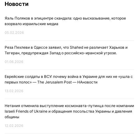
Новости
Яэль Поляков в эпицентре скандала: одно высказывание, которое
взорвало израильские медиа
05.02.2026
Реза Пехлеви в Одессе заявил, что Shahed не различает Харьков и
Тегеран, предупреждая Запад о российско-иранской угрозе.
01.06.2026
Еврейские солдаты в ВСУ: почему война в Украине для них не «ушла с
первых полос» — The Jerusalem Post — НАновости
13.02.2026
Нетания отменила выступление космонавта-путинца после компании
Israeli Friends of Ukraine и обращения посольства Украины и давления
общины
12.02.2026