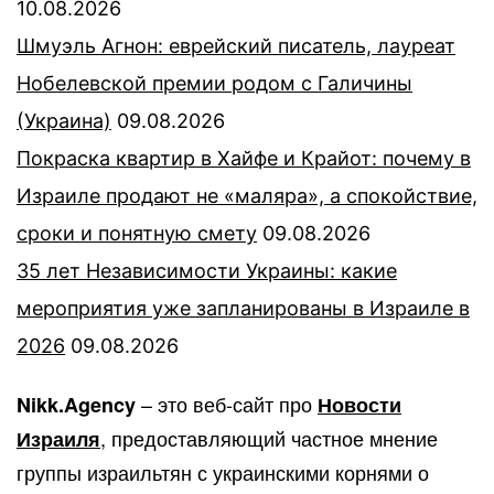
10.08.2026
Шмуэль Агнон: еврейский писатель, лауреат
Нобелевской премии родом с Галичины
(Украина)
09.08.2026
Покраска квартир в Хайфе и Крайот: почему в
Израиле продают не «маляра», а спокойствие,
сроки и понятную смету
09.08.2026
35 лет Независимости Украины: какие
мероприятия уже запланированы в Израиле в
2026
09.08.2026
– это веб-сайт про
Nikk.Agency
Новости
, предоставляющий частное мнение
Израиля
группы израильтян с украинскими корнями о