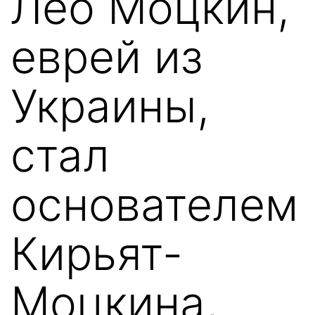
Лео Моцкин,
еврей из
Украины,
стал
основателем
Кирьят-
Моцкина,