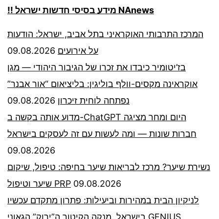
!! מידע בסיסי חדשות ישראל NAnews
המרכז התרבותי האוקראיני בתל אביב, ישראל: הודעות
09.08.2026
על אירועים
בז’יטומיר כיבדו את זכרו של הגיבור היהודי — מגן
אוקראינה מקסים-וולף בוליגין: בליציאום “אור אבנר”
09.08.2026
נפתחה לוחית זיכרון
מדוע אותה בקשה ב-ChatGPT היום ומחר מציגה
חברות שונות — ומה לעשות עם זה לעסקים בישראל
09.08.2026
נשירת שיער? מרכז לבריאות שיער בחיפה: טיפול, שיקום
שיער וטיפול PRP
09.08.2026
לניקיון הבית במהירות וביעילות: פתרון מתקדם עכשיו
בישראל. מנקה הקיטור ה”ירוק” הגאוני GENIUS