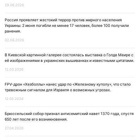
29.06.2026
Россия проявляет жестокий террор против мирного населения
Украины: 2 июня погибли не менее 17 человек, более 100 получили
ранения.
02.06.2026
В Киевской картинной галерее состоялась выставка о Голде Меире с
её изображениями в украинских вышиванках и известными цитатами.
12.03.2026
FPV-дрон «Хезболлы» нанес удар по «Железному куполу», что стало
тревожным сигналом для Израиля о возможных угрозах.
12.05.2026
Брюссельский собор признал антисемитский навет 1370 года, спустя
650 лет после его возникновения.
27.04.2026