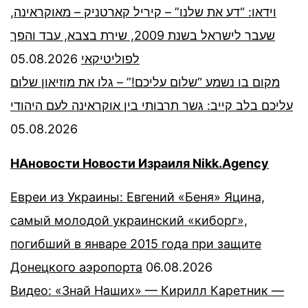
וידאו: “דע את שלנו” – קיריל קארטניק – מאוקראינה,
שעבר לישראל בשנת 2009, שירת בצבא, עבד והפך
05.08.2026
לפוליטיקאי
מקום בו נשמע “שלום עליכם!” – גלו את מוזיאון שלום
עליכם בלב קייב: גשר תרבותי בין אוקראינה לעם היהודי
05.08.2026
НАновости Новости Израиля Nikk.Agency
Евреи из Украины: Евгений «Беня» Яцина,
самый молодой украинский «киборг»,
погибший в январе 2015 года при защите
Донецкого аэропорта
06.08.2026
Видео: «Знай Наших» — Кирилл Каретник —