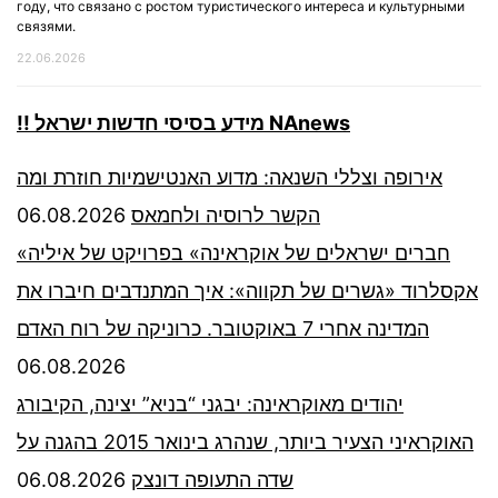
году, что связано с ростом туристического интереса и культурными
связями.
22.06.2026
!! מידע בסיסי חדשות ישראל NAnews
אירופה וצללי השנאה: מדוע האנטישמיות חוזרת ומה
06.08.2026
הקשר לרוסיה ולחמאס
«חברים ישראלים של אוקראינה» בפרויקט של איליה
אקסלרוד «גשרים של תקווה»: איך המתנדבים חיברו את
המדינה אחרי 7 באוקטובר. כרוניקה של רוח האדם
06.08.2026
יהודים מאוקראינה: יבגני “בניא” יצינה, הקיבורג
האוקראיני הצעיר ביותר, שנהרג בינואר 2015 בהגנה על
06.08.2026
שדה התעופה דונצק