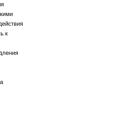
ия
скими
действия
ь к
одления
ва