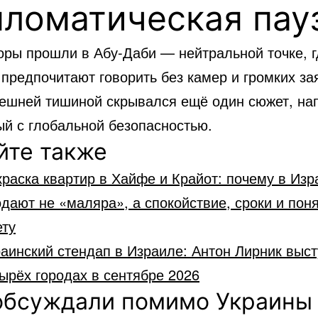
пломатическая пау
оры прошли в
Абу-Даби
— нейтральной точке, г
предпочитают говорить без камер и громких за
нешней тишиной скрывался ещё один сюжет, н
ый с глобальной безопасностью.
йте также
раска квартир в Хайфе и Крайот: почему в Изр
дают не «маляра», а спокойствие, сроки и пон
ету
аинский стендап в Израиле: Антон Лирник выст
ырёх городах в сентябре 2026
обсуждали помимо Украины