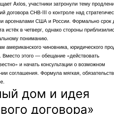
бщает
Axios
, участники затронули тему продлен
й договора СНВ-III о контроле над стратегиче
и арсеналами США и России. Формально срок 
а истёк в четверг, однако стороны приблизилис
льному пониманию.
ам американского чиновника, юридического пр
т. Вместо этого — обещание «действовать
вестно» и начать консультации о возможном
нии соглашения. Формула мягкая, обязательст
е.
лый дом и идея
вого договора»