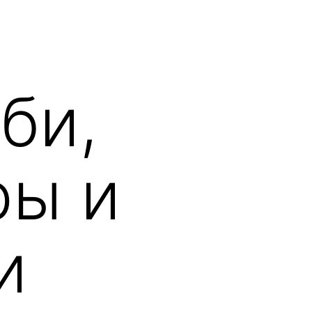
би,
ры и
и