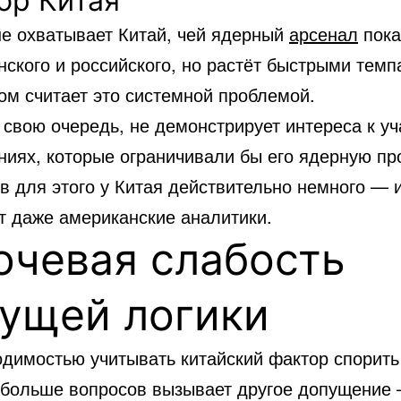
ор Китая
 не охватывает
Китай
, чей ядерный
арсенал
пока
ского и российского, но растёт быстрыми темп
ом считает это системной проблемой.
 свою очередь, не демонстрирует интереса к у
ниях, которые ограничивали бы его ядерную пр
в для этого у Китая действительно немного — и
т даже американские аналитики.
ючевая слабость
кущей логики
одимостью учитывать китайский фактор спорить
 больше вопросов вызывает другое допущение