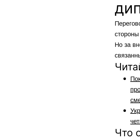
ди
Перегов
стороны 
Но за в
связанн
Чита
Пок
про
см
Укр
чет
Что 