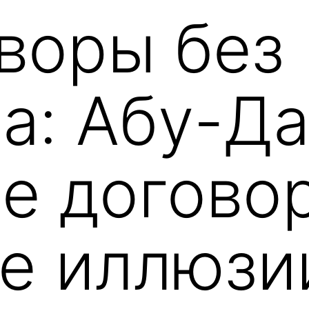
воры без
а: Абу-Да
е догово
е иллюзи