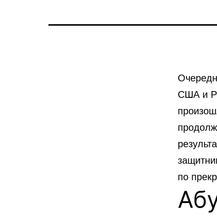
Очередн
США
и
Р
произош
продолж
результ
защитник
по прек
Абу