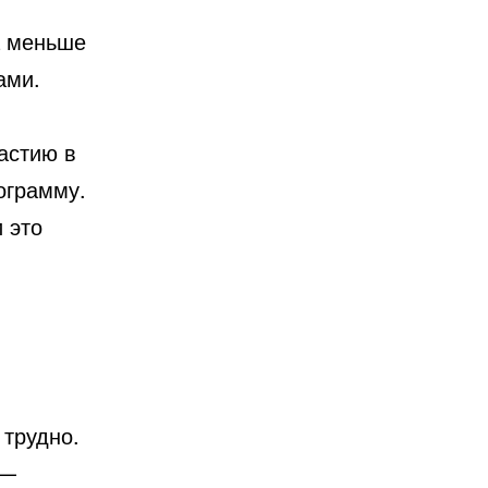
 меньше
ами.
частию в
ограмму.
 это
 трудно.
 —