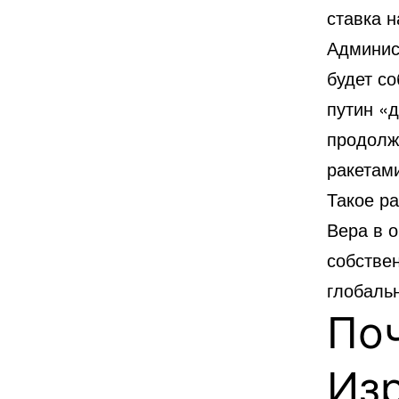
ставка 
Админис
будет со
путин «д
продолж
ракетам
Такое р
Вера в 
собстве
глобаль
Поч
Изр