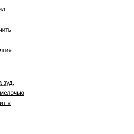
ил
чить
лгие
 зуд,
 мелочью
ит в