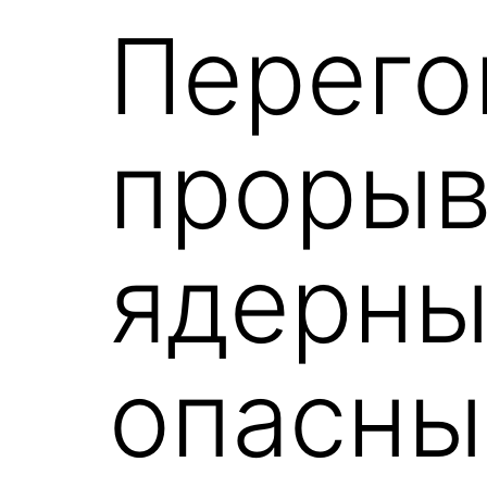
Перего
прорыв
ядерны
опасны