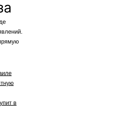
за
де
явлений.
апрямую
аиле
ятную
упит в