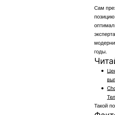
Сам пр
позицию:
оптимал
эксперта
модерни
годы.
Чита
Цен
вы
Cho
Тел
Такой п