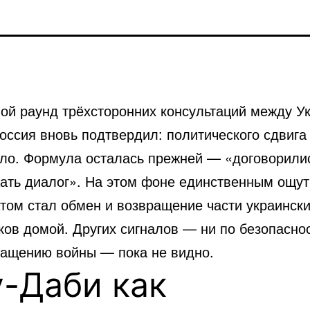
ой раунд трёхсторонних консультаций между
У
оссия
вновь подтвердил: политического сдвига
ло. Формула осталась прежней — «договорили
ать диалог». На этом фоне единственным ощу
атом стал обмен и возвращение части украинск
ов домой. Других сигналов — ни по безопаснос
ращению войны — пока не видно.
-Даби как