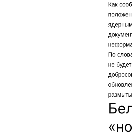
Как соо
положени
ядерным
документ
неформа
По слов
не буде
добросо
обновле
размыты
Бе
«но