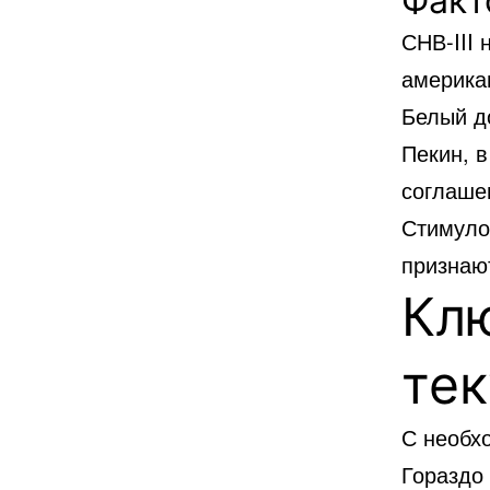
Факт
СНВ-III
американ
Белый д
Пекин, в
соглаше
Стимуло
признаю
Кл
те
С необх
Гораздо