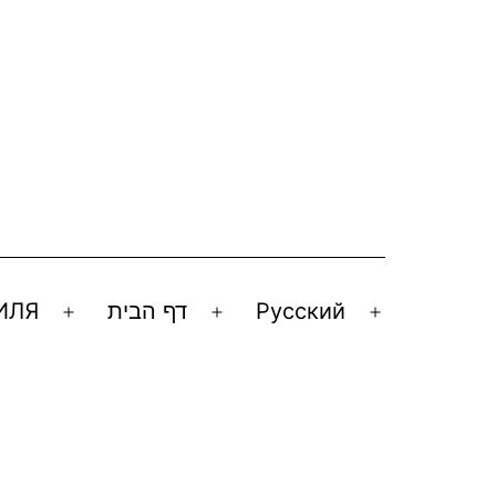
ИЛЯ
דף הבית
Русский
Открыть
Открыть
Открыть
меню
меню
меню