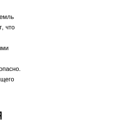
ремль
, что
ими
опасно.
ющего
я