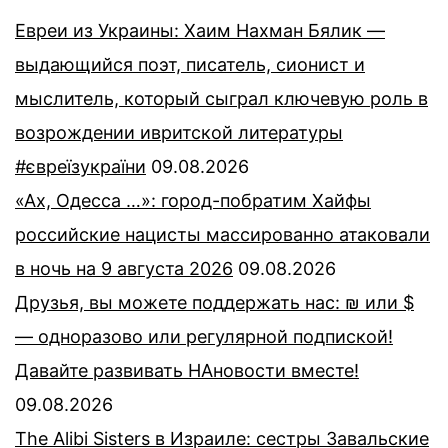
Евреи из Украины: Хаим Нахман Бялик —
выдающийся поэт, писатель, сионист и
мыслитель, который сыграл ключевую роль в
возрождении ивритской литературы
#євреїзукраїни
09.08.2026
«Ах, Одесса …»: город-побратим Хайфы
российские нацисты массированно атаковали
в ночь на 9 августа 2026
09.08.2026
Друзья, вы можете поддержать нас: ₪ или $
— одноразово или регулярной подпиской!
Давайте развивать НАновости вместе!
09.08.2026
The Alibi Sisters в Израиле: сестры Завальские