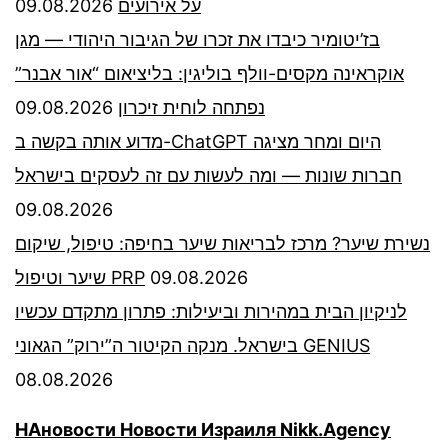
09.08.2026
על אירועים
בז’יטומיר כיבדו את זכרו של הגיבור היהודי — מגן
אוקראינה מקסים-וולף בוליגין: בליציאום “אור אבנר”
09.08.2026
נפתחה לוחית זיכרון
מדוע אותה בקשה ב-ChatGPT היום ומחר מציגה
חברות שונות — ומה לעשות עם זה לעסקים בישראל
09.08.2026
נשירת שיער? מרכז לבריאות שיער בחיפה: טיפול, שיקום
שיער וטיפול PRP
09.08.2026
לניקיון הבית במהירות וביעילות: פתרון מתקדם עכשיו
בישראל. מנקה הקיטור ה”ירוק” הגאוני GENIUS
08.08.2026
НАновости Новости Израиля Nikk.Agency