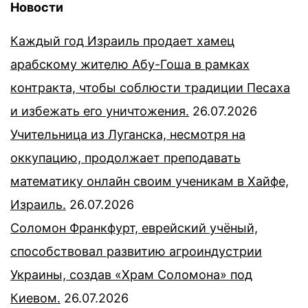
Новости
Каждый год Израиль продает хамец
арабскому жителю Абу-Гоша в рамках
контракта, чтобы соблюсти традиции Песаха
и избежать его уничтожения.
26.07.2026
Учительница из Луганска, несмотря на
оккупацию, продолжает преподавать
математику онлайн своим ученикам в Хайфе,
Израиль.
26.07.2026
Соломон Франкфурт, еврейский учёный,
способствовал развитию агроиндустрии
Украины, создав «Храм Соломона» под
Киевом.
26.07.2026