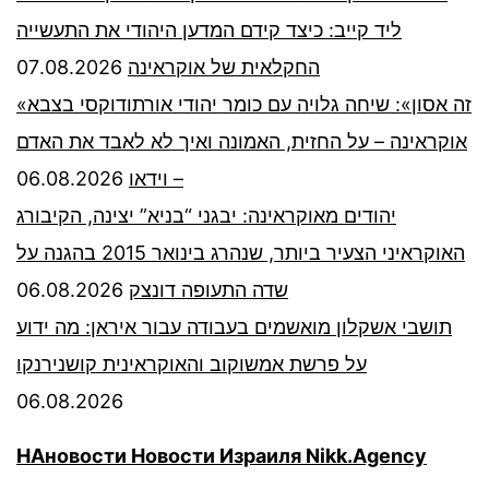
ליד קייב: כיצד קידם המדען היהודי את התעשייה
07.08.2026
החקלאית של אוקראינה
«זה אסון»: שיחה גלויה עם כומר יהודי אורתודוקסי בצבא
אוקראינה – על החזית, האמונה ואיך לא לאבד את האדם
06.08.2026
– וידאו
יהודים מאוקראינה: יבגני “בניא” יצינה, הקיבורג
האוקראיני הצעיר ביותר, שנהרג בינואר 2015 בהגנה על
06.08.2026
שדה התעופה דונצק
תושבי אשקלון מואשמים בעבודה עבור איראן: מה ידוע
על פרשת אמשוקוב והאוקראינית קושנירנקו
06.08.2026
НАновости Новости Израиля Nikk.Agency