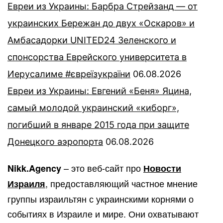
Евреи из Украины: Барбра Стрейзанд — от
украинских Бережан до двух «Оскаров» и
Амбасадорки UNITED24 Зеленского и
спонсорства Еврейского университета в
Иерусалиме #євреїзукраїни
06.08.2026
Евреи из Украины: Евгений «Беня» Яцина,
самый молодой украинский «киборг»,
погибший в январе 2015 года при защите
Донецкого аэропорта
06.08.2026
– это веб-сайт про
Nikk.Agency
Новости
, предоставляющий частное мнение
Израиля
группы израильтян с украинскими корнями о
событиях в Израиле и мире. Они охватывают