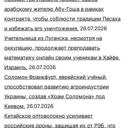
арабскому жителю Абу-Гоша в рамках
контракта, чтобы соблюсти традиции Песаха
и избежать его уничтожения.
26.07.2026
Учительница из Луганска, несмотря на
оккупацию, продолжает преподавать
математику онлайн своим ученикам в Хайфе,
Израиль.
26.07.2026
Соломон Франкфурт, еврейский учёный,
способствовал развитию агроиндустрии
Украины, создав «Храм Соломона» под
Киевом.
26.07.2026
Китайское оптоволокно усиливает
российские дроны, защищая их от РЭБ, что