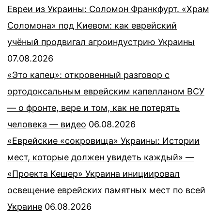
Евреи из Украины: Соломон Франкфурт. «Храм
Соломона» под Киевом: как еврейский
учёный продвигал агроиндустрию Украины
07.08.2026
«Это капец»: откровенный разговор с
ортодоксальным еврейским капелланом ВСУ
— о фронте, вере и том, как не потерять
человека — видео
06.08.2026
«Еврейские «сокровища» Украины: Истории
мест, которые должен увидеть каждый» —
«Проекта Кешер» Украина инициировал
освещение еврейских памятных мест по всей
Украине
06.08.2026