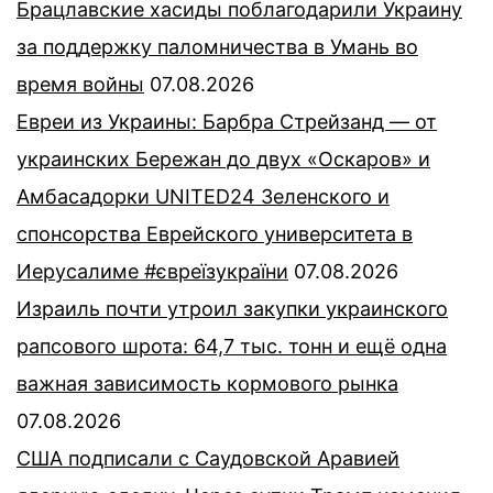
Брацлавские хасиды поблагодарили Украину
за поддержку паломничества в Умань во
время войны
07.08.2026
Евреи из Украины: Барбра Стрейзанд — от
украинских Бережан до двух «Оскаров» и
Амбасадорки UNITED24 Зеленского и
спонсорства Еврейского университета в
Иерусалиме #євреїзукраїни
07.08.2026
Израиль почти утроил закупки украинского
рапсового шрота: 64,7 тыс. тонн и ещё одна
важная зависимость кормового рынка
07.08.2026
США подписали с Саудовской Аравией