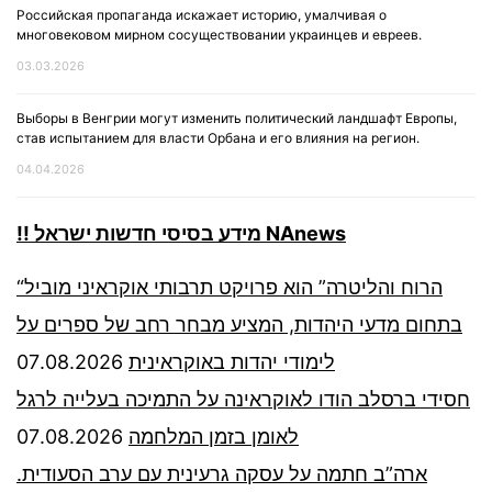
Российская пропаганда искажает историю, умалчивая о
многовековом мирном сосуществовании украинцев и евреев.
03.03.2026
Выборы в Венгрии могут изменить политический ландшафт Европы,
став испытанием для власти Орбана и его влияния на регион.
04.04.2026
!! מידע בסיסי חדשות ישראל NAnews
“הרוח והליטרה” הוא פרויקט תרבותי אוקראיני מוביל
בתחום מדעי היהדות, המציע מבחר רחב של ספרים על
07.08.2026
לימודי יהדות באוקראינית
חסידי ברסלב הודו לאוקראינה על התמיכה בעלייה לרגל
07.08.2026
לאומן בזמן המלחמה
ארה”ב חתמה על עסקה גרעינית עם ערב הסעודית.