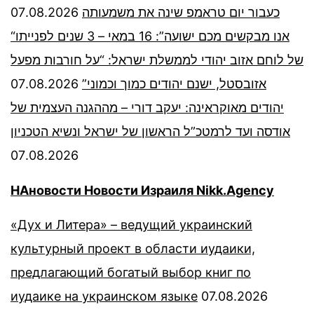
07.08.2026
כעבור יום טראמפ שינה את משמעותה
“אנו מבקשים מכם ישועה”: 16 במאי – 3 שנים לפנייתו
של לוחם אזוב יהודי לממשלת ישראל: “על חורבות מפעל
07.08.2026
אזובסטל, ישנם יהודים כמוך וכמוני”
יהודים מאוקראינה: יעקב דורי – מההגנה העצמית של
אודסה ועד לרמטכ”ל הראשון של ישראל ונשיא הטכניון
07.08.2026
НАновости Новости Израиля Nikk.Agency
«Дух и Литера» – ведущий украинский
культурный проект в области иудаики,
предлагающий богатый выбор книг по
иудаике на украинском языке
07.08.2026