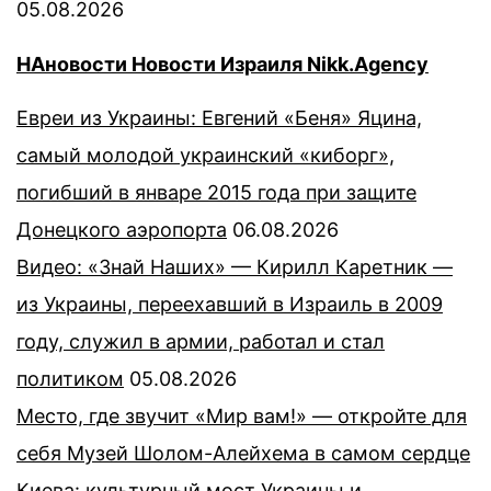
05.08.2026
НАновости Новости Израиля Nikk.Agency
Евреи из Украины: Евгений «Беня» Яцина,
самый молодой украинский «киборг»,
погибший в январе 2015 года при защите
Донецкого аэропорта
06.08.2026
Видео: «Знай Наших» — Кирилл Каретник —
из Украины, переехавший в Израиль в 2009
году, служил в армии, работал и стал
политиком
05.08.2026
Место, где звучит «Мир вам!» — откройте для
себя Музей Шолом-Алейхема в самом сердце
Киева: культурный мост Украины и