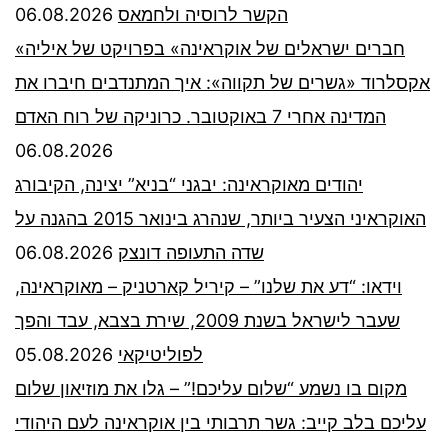
06.08.2026
הקשר לרוסיה ולחמאס
«חברים ישראלים של אוקראינה» בפרויקט של איליה
אקסלרוד «גשרים של תקווה»: איך המתנדבים חיברו את
המדינה אחרי 7 באוקטובר. כרוניקה של רוח האדם
06.08.2026
יהודים מאוקראינה: יבגני “בניא” יצינה, הקיבורג
האוקראיני הצעיר ביותר, שנהרג בינואר 2015 בהגנה על
06.08.2026
שדה התעופה דונצק
וידאו: “דע את שלנו” – קיריל קארטניק – מאוקראינה,
שעבר לישראל בשנת 2009, שירת בצבא, עבד והפך
05.08.2026
לפוליטיקאי
מקום בו נשמע “שלום עליכם!” – גלו את מוזיאון שלום
עליכם בלב קייב: גשר תרבותי בין אוקראינה לעם היהודי