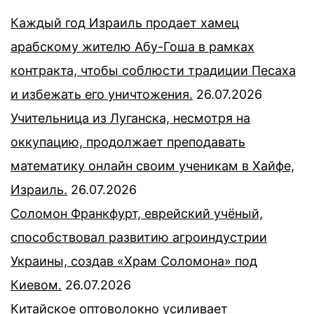
Каждый год Израиль продает хамец
арабскому жителю Абу-Гоша в рамках
контракта, чтобы соблюсти традиции Песаха
и избежать его уничтожения.
26.07.2026
Учительница из Луганска, несмотря на
оккупацию, продолжает преподавать
математику онлайн своим ученикам в Хайфе,
Израиль.
26.07.2026
Соломон Франкфурт, еврейский учёный,
способствовал развитию агроиндустрии
Украины, создав «Храм Соломона» под
Киевом.
26.07.2026
Китайское оптоволокно усиливает