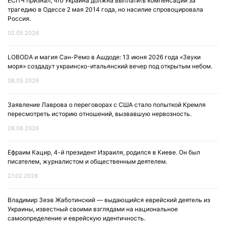
ЕСПЧ признал, что Украина должна выплатить компенсации за
трагедию в Одессе 2 мая 2014 года, но насилие спровоцировала
Россия.
02.05.2026
LOBODA и магия Сан-Ремо в Ашдоде: 13 июня 2026 года «Звуки
моря» создадут украинско-итальянский вечер под открытым небом.
08.05.2026
Заявление Лаврова о переговорах с США стало попыткой Кремля
пересмотреть историю отношений, вызвавшую нервозность.
28.06.2026
Ефраим Кацир, 4-й президент Израиля, родился в Киеве. Он был
писателем, журналистом и общественным деятелем.
27.02.2026
Владимир Зеэв Жаботинский — выдающийся еврейский деятель из
Украины, известный своими взглядами на национальное
самоопределение и еврейскую идентичность.