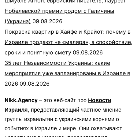
Шмуэль Агнон: еврейский писатель, лауреат
Нобелевской премии родом с Галичины
(Украина)
09.08.2026
Покраска квартир в Хайфе и Крайот: почему в
Израиле продают не «маляра», а спокойствие,
сроки и понятную смету
09.08.2026
35 лет Независимости Украины: какие
мероприятия уже запланированы в Израиле в
2026
09.08.2026
– это веб-сайт про
Nikk.Agency
Новости
, предоставляющий частное мнение
Израиля
группы израильтян с украинскими корнями о
событиях в Израиле и мире. Они охватывают