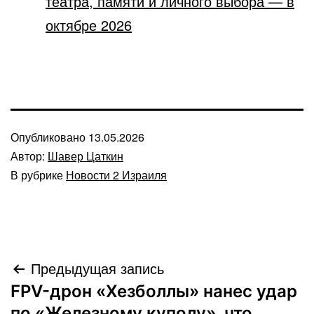
театра, памяти и личного выбора — в
октябре 2026
Опубликовано
13.05.2026
Автор:
Шавер Цаткин
В рубрике
Новости 2 Израиля
Навигация
Предыдущая запись
FPV-дрон «Хезболлы» нанес удар
по
по «Железному куполу», что