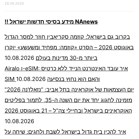
28.06.2026
!! מידע בסיסי חדשות ישראל NAnews
בקרוב גם בישראל: קוזמה סקריאבין חוזר למסך הגדול
באוגוסט 2026 – הסרט «קוזמה: מפחיד ומשעשע» יוקרן
10.08.2026
ביותר מ-30 מדינות בעולם
Airalo ו-eSIM: איך עובד האינטרנט הנייד ללא כרטיס
10.08.2026
SIM והאם הוא נחוץ בנסיעה
יום העצמאות של אוקראינה בתל אביב: “נזאלז’נה 2026”
מזמינה לחגוג יחד את יום השנה ה-35, לתמוך בפליטים
האוקראינים בישראל ובחיילי צה”ל – 21 באוגוסט 2026
10.08.2026
איך להכין בית גדול בישראל לשבת ולחגים: שיחה על