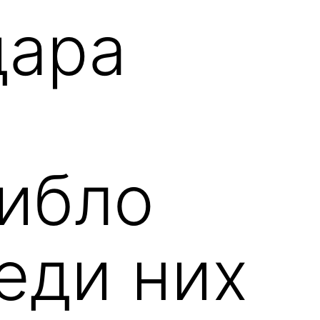
дара
гибло
еди них