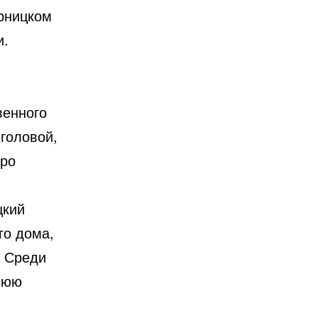
арницком
и.
венного
головой,
тро
цкий
го дома,
. Среди
нюю