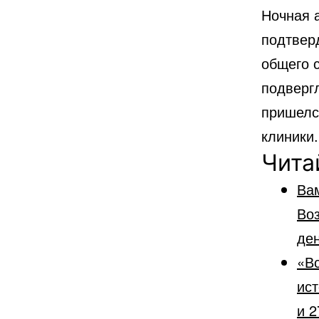
Ночная а
подтверд
общего с
подвергл
пришелс
клиники.
Чита
Ва
Во
ден
«Вс
ист
и 2