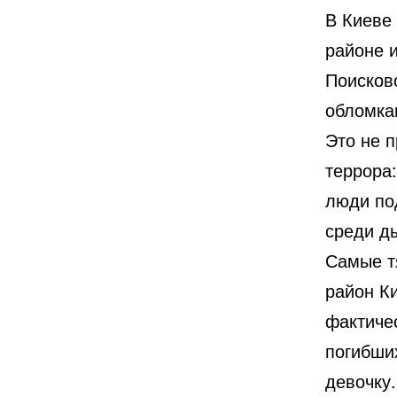
В Киеве
районе и
Поисков
обломка
Это не п
террора
люди под
среди д
Самые т
район К
фактиче
погибши
девочку.