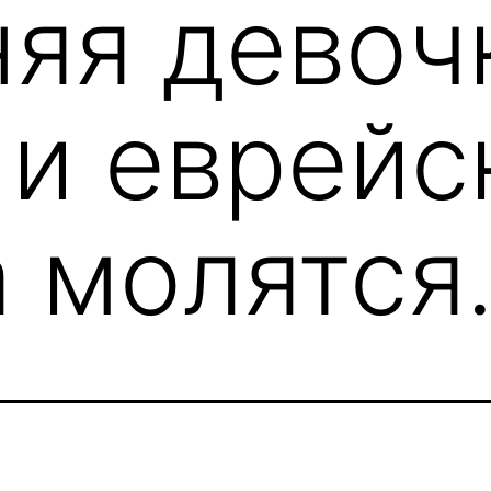
няя девоч
 и еврейс
 молятся