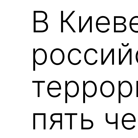
В Киев
россий
террор
пять ч