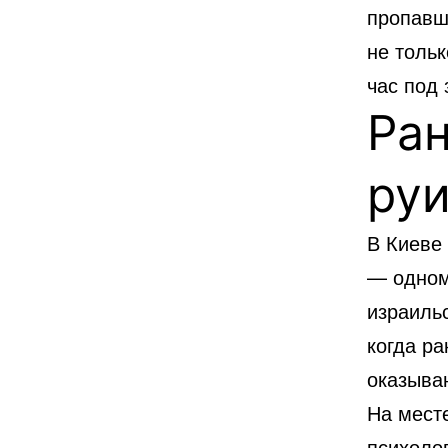
пропавши
не толь
час под
Ран
ру
В Киеве
— одном
израильс
когда р
оказываю
На мест
психоло