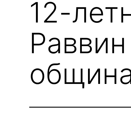
12-лет
Раввин
община