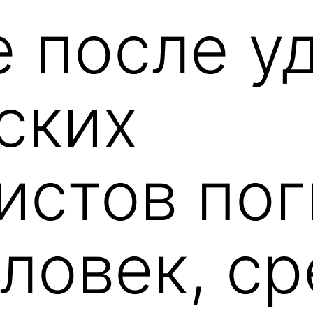
е после у
ских
истов по
еловек, ср