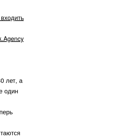
 входить
k.Agency
0 лет, а
е один
еперь
итаются