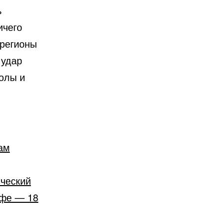
ь
ичего
 регионы
 удар
олы и
ам
ический
йфе — 18