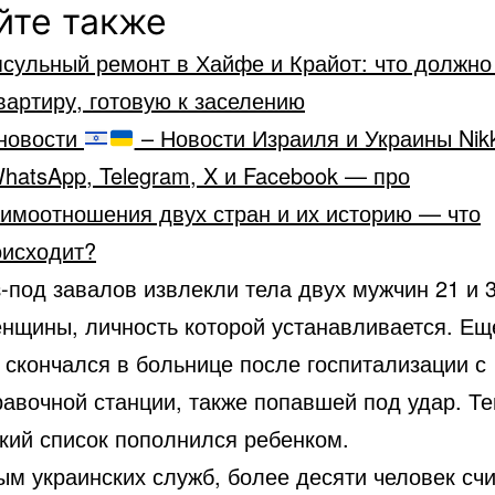
йте также
сульный ремонт в Хайфе и Крайот: что должно
вартиру, готовую к заселению
новости
– Новости Израиля и Украины Nik
hatsApp, Telegram, X и Facebook — про
аимоотношения двух стран и их историю — что
оисходит?
-под завалов извлекли тела двух мужчин 21 и 3
енщины, личность которой устанавливается. Ещ
 скончался в больнице после госпитализации с
равочной станции, также попавшей под удар. Т
ский список пополнился ребенком.
ым украинских служб, более десяти человек сч