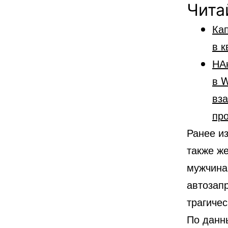
Чита
Кап
в к
НА
в W
вз
пр
Ранее из
также ж
мужчина
автозап
трагиче
По данн