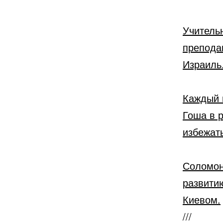
Учитель
препода
Израиль
Каждый 
Гоша в 
избежать
Соломон
развити
Киевом.
///