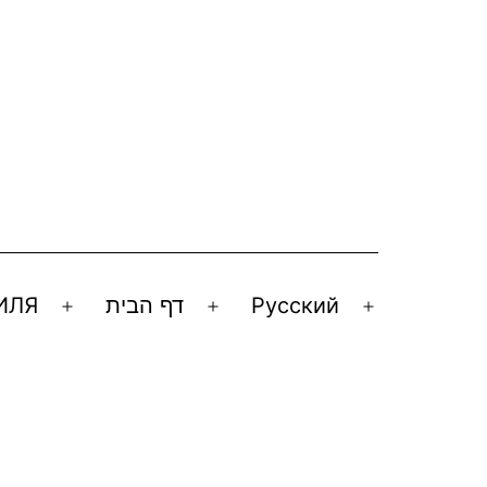
ИЛЯ
דף הבית
Русский
Открыть
Открыть
Открыть
меню
меню
меню