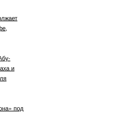
олжает
фе,
Абу-
аха и
иля
она» под