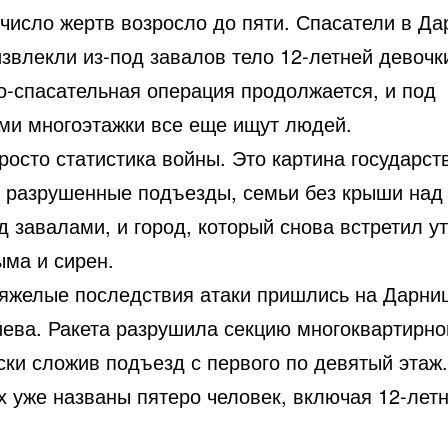
 число жертв возросло до пяти. Спасатели в Д
звлекли из-под завалов тело 12-летней девочк
о-спасательная операция продолжается, и под
ми многоэтажки все еще ищут людей.
росто статистика войны. Это картина государст
: разрушенные подъезды, семьи без крыши над 
 завалами, и город, который снова встретил у
ыма и сирен.
яжелые последствия атаки пришлись на Дарни
иева. Ракета разрушила секцию многоквартирно
ски сложив подъезд с первого по девятый этаж
х уже названы пятеро человек, включая 12-лет