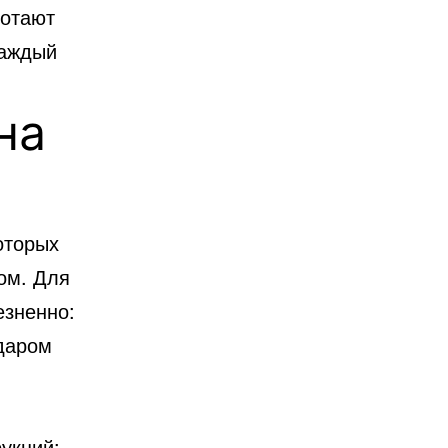
ботают
каждый
на
оторых
ом. Для
езненно:
ударом
укций: