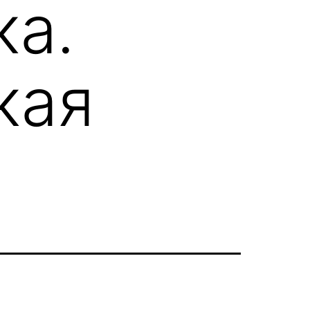
ка.
кая
.