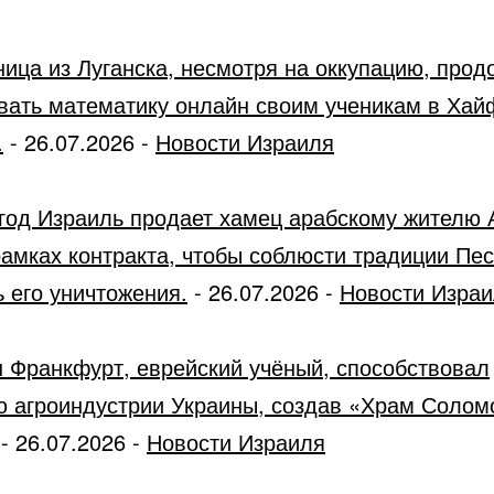
ница из Луганска, несмотря на оккупацию, прод
вать математику онлайн своим ученикам в Хай
.
-
26.07.2026
-
Новости Израиля
год Израиль продает хамец арабскому жителю 
рамках контракта, чтобы соблюсти традиции Пес
 его уничтожения.
-
26.07.2026
-
Новости Изра
 Франкфурт, еврейский учёный, способствовал
ю агроиндустрии Украины, создав «Храм Солом
-
26.07.2026
-
Новости Израиля