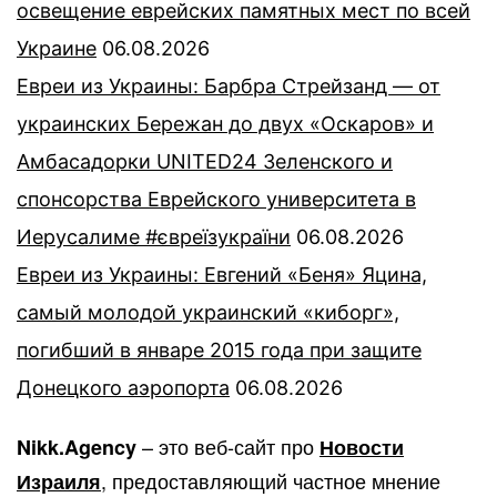
освещение еврейских памятных мест по всей
Украине
06.08.2026
Евреи из Украины: Барбра Стрейзанд — от
украинских Бережан до двух «Оскаров» и
Амбасадорки UNITED24 Зеленского и
спонсорства Еврейского университета в
Иерусалиме #євреїзукраїни
06.08.2026
Евреи из Украины: Евгений «Беня» Яцина,
самый молодой украинский «киборг»,
погибший в январе 2015 года при защите
Донецкого аэропорта
06.08.2026
– это веб-сайт про
Nikk.Agency
Новости
, предоставляющий частное мнение
Израиля