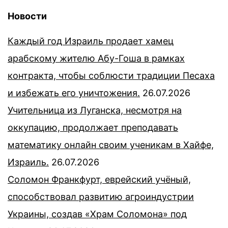
Новости
Каждый год Израиль продает хамец
арабскому жителю Абу-Гоша в рамках
контракта, чтобы соблюсти традиции Песаха
и избежать его уничтожения.
26.07.2026
Учительница из Луганска, несмотря на
оккупацию, продолжает преподавать
математику онлайн своим ученикам в Хайфе,
Израиль.
26.07.2026
Соломон Франкфурт, еврейский учёный,
способствовал развитию агроиндустрии
Украины, создав «Храм Соломона» под