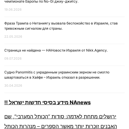
чемпионате Европы по No-Gi джиу-джитсу.
19.06.2026
Фраза Трампа о Нетаниягу вызвала беспокойство в Израиле, став
тревожным сигналом для страны.
22.05.2026
Страница не найдена — НАНовости Израиля от Nikk.Agency.
09.07.2026
Судно Panormitis с украденным украинским зерном не смогло
швартоваться в Хайфе – Израиль отказал в разрешении.
30.04.2026
!! מידע בסיסי חדשות ישראל NAnews
ירושלים מתחת לאדמה: סודות “הכותל המערבי”, שם
האבנים זוכרות יותר מאשר הספרים – מנהרות הכותל