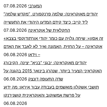
07.08.2026
המערבי
יהודים מאוקראינה: שלמה פרנקפורט. “מקדש שלמה”
ליד קייב: כיצד קידם המדען היהודי את התעשייה
07.08.2026
החקלאית של אוקראינה
«זה אסון»: שיחה גלויה עם כומר יהודי אורתודוקסי בצבא
אוקראינה – על החזית, האמונה ואיך לא לאבד את האדם
06.08.2026
– וידאו
יהודים מאוקראינה: יבגני “בניא” יצינה, הקיבורג
האוקראיני הצעיר ביותר, שנהרג בינואר 2015 בהגנה על
06.08.2026
שדה התעופה דונצק
תושבי אשקלון מואשמים בעבודה עבור איראן: מה ידוע
על פרשת אמשוקוב והאוקראינית קושנירנקו
06.08.2026