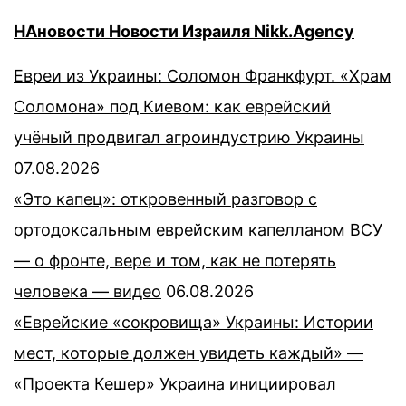
НАновости Новости Израиля Nikk.Agency
Евреи из Украины: Соломон Франкфурт. «Храм
Соломона» под Киевом: как еврейский
учёный продвигал агроиндустрию Украины
07.08.2026
«Это капец»: откровенный разговор с
ортодоксальным еврейским капелланом ВСУ
— о фронте, вере и том, как не потерять
человека — видео
06.08.2026
«Еврейские «сокровища» Украины: Истории
мест, которые должен увидеть каждый» —
«Проекта Кешер» Украина инициировал