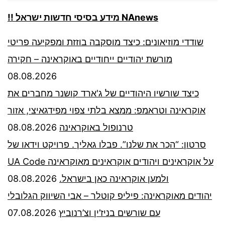
!! מידע בסיסי חדשות ישראל NAnews
שודדי מוזיאונים: כיצד מוסקבה בוזזת ומפקיעה פריטי
מורשת יהודיים ייחודיים באוקראינה – חקירה
08.08.2026
כיצד שורשיו היהודיים של ג'ארד קושנר מחברים את
אוקראינה וטראמפ: ממצא בלתי צפוי מפידגאיצי, אזור
08.08.2026
טרנופול באוקראינה
סרטון: “הכר את שלנו”. פבלו גאליך. פרויקט וידאו של
UA Code על אוקראינים ויהודים אוקראינים מאוקראינה
08.08.2026
ולמען אוקראינה כאן בישראל.
יהודים מאוקראינה: פיליפ קוטלר – אבי השיווק הגלובלי
07.08.2026
עם שורשים בניז’ין וצ’רנוביץ