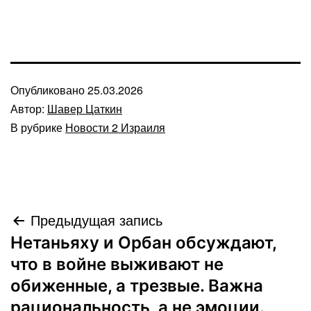
Опубликовано
25.03.2026
Автор:
Шавер Цаткин
В рубрике
Новости 2 Израиля
Навигация
Предыдущая запись
Нетаньяху и Орбан обсуждают,
по
что в войне выживают не
записям
обиженные, а трезвые. Важна
рациональность, а не эмоции.