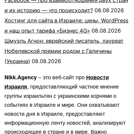
Facebook — про взаимоотношения двух стран
и их историю — что происходит?
08.08.2026
Хостинг для сайта в Израиле: цены, WordPress
и наш опыт тарифа «Бизнес 4G»
08.08.2026
Шмуэль Агнон: еврейский писатель, лауреат
Нобелевской премии родом с Галичины
(Украина)
08.08.2026
– это веб-сайт про
Nikk.Agency
Новости
, предоставляющий частное мнение
Израиля
группы израильтян с украинскими корнями о
событиях в Израиле и мире. Они охватывают
новости дня в Израиле, предоставляют
информационную ленту новостей, анализируют
происходящее в стране и в мире. Важно