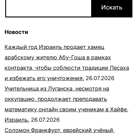
Новости
Каждый год Израиль продает хамец
арабскому жителю Абу-Гоша в рамках
контракта, чтобы соблюсти традиции Песаха
и избежать его уничтожения.
26.07.2026
Учительница из Луганска, несмотря на
оккупацию, продолжает преподавать
математику онлайн своим ученикам в Хайфе,
Израиль.
26.07.2026
Соломон Франкфурт, еврейский учёный,