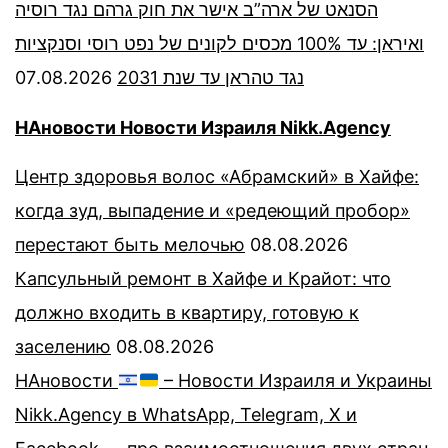
הסנאט של ארה”ב אישר את חוק גרהם נגד רוסיה
ואיראן: עד 100% מכסים לקונים של נפט רוסי וסנקציות
07.08.2026
נגד טהראן עד שנת 2031
НАновости Новости Израиля Nikk.Agency
Центр здоровья волос «Абрaмский» в Хайфе:
когда зуд, выпадение и «редеющий пробор»
перестают быть мелочью
08.08.2026
Капсульный ремонт в Хайфе и Крайот: что
должно входить в квартиру, готовую к
заселению
08.08.2026
НАновости
– Новости Израиля и Украины
Nikk.Agency в WhatsApp, Telegram, X и