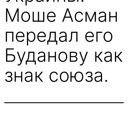
Моше Асман
передал его
Буданову как
знак союза.