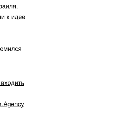
раиля.
и к идее
ремился
.
 входить
k.Agency