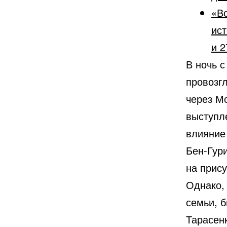
«Вс
ист
и 2
В ночь с
провозг
через М
выступл
влияние 
Бен-Гур
на прис
Однако,
семьи, б
Тарасенк