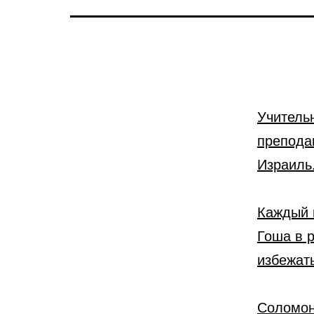
Учитель
препода
Израиль
Каждый 
Гоша в 
избежать
Соломон