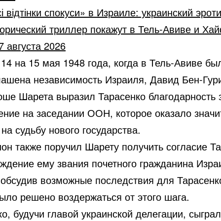
і відтінки спокуси» в Израиле: украинский эрот
орический триллер покажут в Тель-Авиве и Ха
7 августа 2026
 14 на 15 мая 1948 года, когда в Тель-Авиве бы
лашена независимость Израиля, Давид Бен-Гур
оше Шарета выразил Тарасенко благодарность з
ение на заседании ООН, которое оказало значи
на судьбу нового государства.
ион также поручил Шарету получить согласие Т
уждение ему звания почетного гражданина Изра
 обсудив возможные последствия для Тарасенко
ыло решено воздержаться от этого шага.
о, будучи главой украинской делегации, сыграл