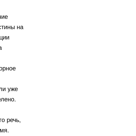
ние
стины на
ции
а
торное
ли уже
елено.
о речь,
мя.