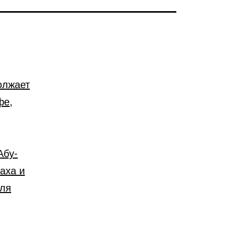
олжает
фе,
Абу-
аха и
иля