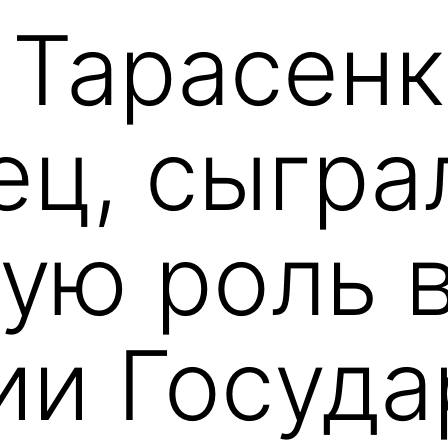
 Тарасенк
ец, сыгра
ую роль 
ии Госуда