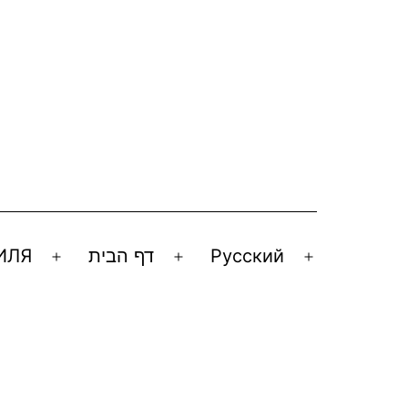
ИЛЯ
דף הבית
Русский
Открыть
Открыть
Открыть
меню
меню
меню