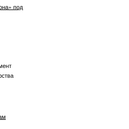
она» под
омент
рства
ам