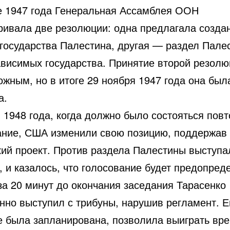
е 1947 года Генеральная Ассамблея ООН
ривала две резолюции: одна предлагала созда
 государства Палестина, другая — раздел Пале
ависимых государства. Принятие второй резолю
жным, но в итоге 29 ноября 1947 года она был
а.
 1948 года, когда должно было состояться пов
ание, США изменили свою позицию, поддержав
кий проект. Против раздела Палестины выступа
, и казалось, что голосование будет предопред
за 20 минут до окончания заседания Тарасенко
нно выступил с трибуны, нарушив регламент. Ег
не была запланирована, позволила выиграть вре