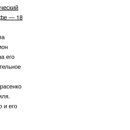
ический
йфе — 18
ла
ион
а его
тельное
арасенко
иля.
 и его