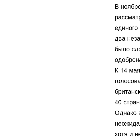
В ноябр
рассмат
единого
два нез
было сло
одобрен
К 14 мая
голосов
британс
40 стран
Однако 
неожида
хотя и 