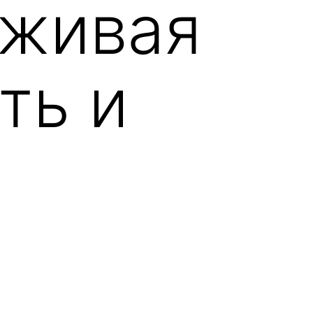
рживая
ть и