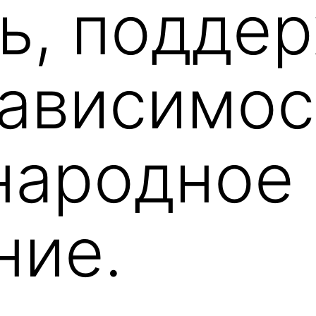
ь, подде
зависимос
народное
ние.