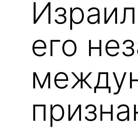
Израил
его не
между
призна