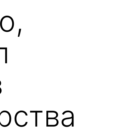
о,
л
в
рства