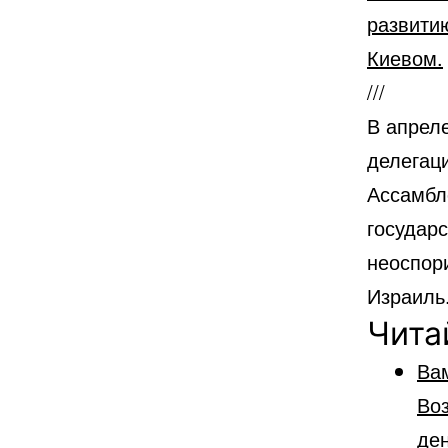
развити
Киевом.
///
В апрел
делегац
Ассамбл
государс
неоспори
Израиль
Чита
Ва
Во
ден