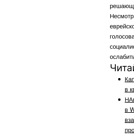
решающу
Несмотр
еврейск
голосова
социали
ослабит
Чита
Кап
в к
НА
в W
вз
пр