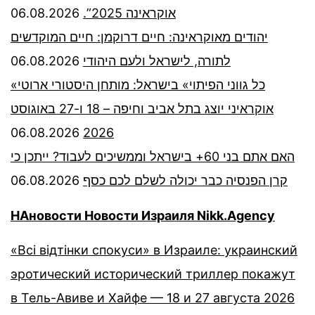
06.08.2026
אוקראינה 2025”.
יהודים מאוקראינה: חיים דרוקמן: חיים המוקדשים
06.08.2026
לתורה, לישראל ולעם היהודי
«כל גווני הפיתוי» בישראל: מותחן היסטורי ארוטי
אוקראיני יוצג בתל אביב וחיפה – 18 ו-27 באוגוסט
06.08.2026
2026
האם אתם בני 60+ בישראל וממשיכים לעבוד? ייתכן כי
06.08.2026
קרן הפנסיה כבר יכולה לשלם לכם כסף
НАновости Новости Израиля Nikk.Agency
«Всі відтінки спокуси» в Израиле: украинский
эротический исторический триллер покажут
в Тель-Авиве и Хайфе — 18 и 27 августа 2026