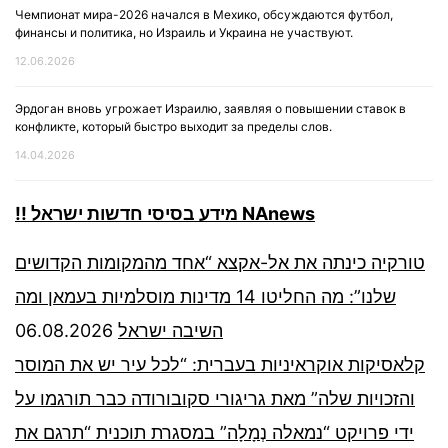
Чемпионат мира-2026 начался в Мехико, обсуждаются футбол,
финансы и политика, но Израиль и Украина не участвуют.
12.06.2026
Эрдоган вновь угрожает Израилю, заявляя о повышении ставок в
конфликте, который быстро выходит за пределы слов.
14.04.2026
!! מידע בסיסי חדשות ישראל NAnews
טורקיה כינתה את אל-אקצא “אחד מהמקומות הקדושים
שלנו”: מה החליטו 14 מדינות מוסלמיות בעמאן ומה
06.08.2026
השיבה ישראל
קלאסיקות אוקראיניות בעברית: “לכל עיר יש את המוסר
והזכויות שלה” מאת גריגורי סקובורודה כבר תורגמו על
ידי פרויקט “נמאלה נְמָלָה” במסגרת תוכנית “תרגם את