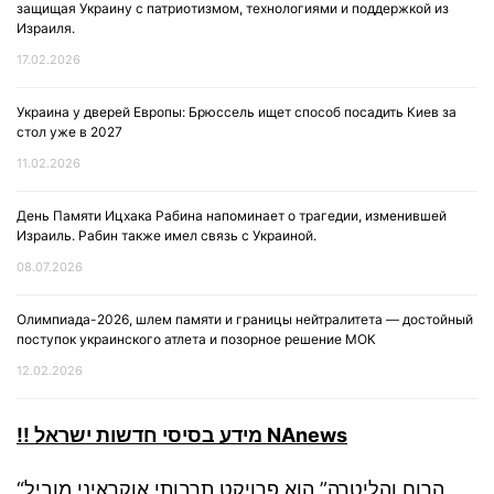
защищая Украину с патриотизмом, технологиями и поддержкой из
Израиля.
17.02.2026
Украина у дверей Европы: Брюссель ищет способ посадить Киев за
стол уже в 2027
11.02.2026
День Памяти Ицхака Рабина напоминает о трагедии, изменившей
Израиль. Рабин также имел связь с Украиной.
08.07.2026
Олимпиада-2026, шлем памяти и границы нейтралитета — достойный
поступок украинского атлета и позорное решение МОК
12.02.2026
!! מידע בסיסי חדשות ישראל NAnews
“הרוח והליטרה” הוא פרויקט תרבותי אוקראיני מוביל