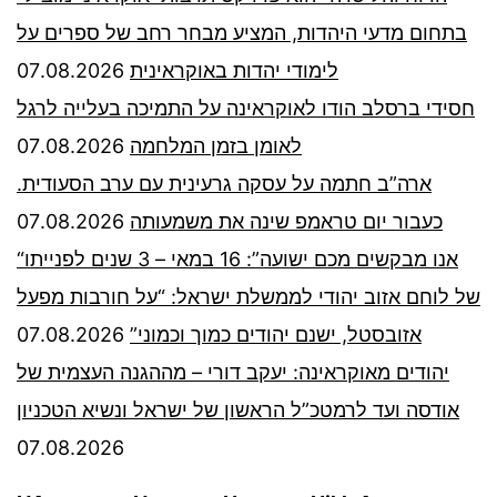
בתחום מדעי היהדות, המציע מבחר רחב של ספרים על
07.08.2026
לימודי יהדות באוקראינית
חסידי ברסלב הודו לאוקראינה על התמיכה בעלייה לרגל
07.08.2026
לאומן בזמן המלחמה
ארה”ב חתמה על עסקה גרעינית עם ערב הסעודית.
07.08.2026
כעבור יום טראמפ שינה את משמעותה
“אנו מבקשים מכם ישועה”: 16 במאי – 3 שנים לפנייתו
של לוחם אזוב יהודי לממשלת ישראל: “על חורבות מפעל
07.08.2026
אזובסטל, ישנם יהודים כמוך וכמוני”
יהודים מאוקראינה: יעקב דורי – מההגנה העצמית של
אודסה ועד לרמטכ”ל הראשון של ישראל ונשיא הטכניון
07.08.2026