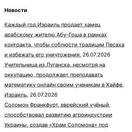
Новости
Каждый год Израиль продает хамец
арабскому жителю Абу-Гоша в рамках
контракта, чтобы соблюсти традиции Песаха
и избежать его уничтожения.
26.07.2026
Учительница из Луганска, несмотря на
оккупацию, продолжает преподавать
математику онлайн своим ученикам в Хайфе,
Израиль.
26.07.2026
Соломон Франкфурт, еврейский учёный,
способствовал развитию агроиндустрии
Украины, создав «Храм Соломона» под