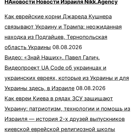
НАновости Новости Израиля Nikk.Agency
Как еврейские корни Джареда Кушнера
связывают Украину и Трампа: неожиданная
находка из Подгайцев, Тернопольская
область Украины
08.08.2026
Видео: «Знай Наших». Павел Галич.
Видеопроект UA Code об украинцах и
украинских евреях, которые из Украины и для
Украины здесь, в Израиле
08.08.2026
Как евреи Киева в рядах ЗСУ защищают
Украину: патриотизм, технологии и помощь из
Израиля — история 2-х друзей выпускников
киевской еврейской религиозной школы