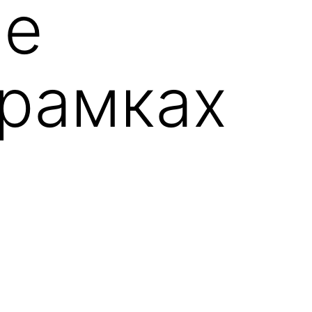
ие
 рамках