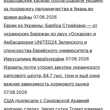
Брацлавские хасиды поблагодарили Украину
за поддержку паломничества в Умань во
время войны
07.08.2026
Евреи из Украины: Барбра Стрейзанд — от
украинских Бережан до двух «Оскаров» и
Амбасадорки UNITED24 Зеленского и
спонсорства Еврейского университета в
Иерусалиме #євреїзукраїни
07.08.2026
Израиль почти утроил закупки украинского
рапсового шрота: 64,7 тыс. тонн и ещё одна
важная зависимость кормового рынка
07.08.2026
США подписали с Саудовской Аравией
ядерную сделку. Через сутки Трамп изменил