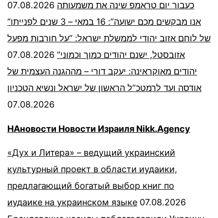
07.08.2026
כעבור יום טראמפ שינה את משמעותה
“אנו מבקשים מכם ישועה”: 16 במאי – 3 שנים לפנייתו
של לוחם אזוב יהודי לממשלת ישראל: “על חורבות מפעל
07.08.2026
אזובסטל, ישנם יהודים כמוך וכמוני”
יהודים מאוקראינה: יעקב דורי – מההגנה העצמית של
אודסה ועד לרמטכ”ל הראשון של ישראל ונשיא הטכניון
07.08.2026
НАновости Новости Израиля Nikk.Agency
«Дух и Литера» – ведущий украинский
культурный проект в области иудаики,
предлагающий богатый выбор книг по
иудаике на украинском языке
07.08.2026