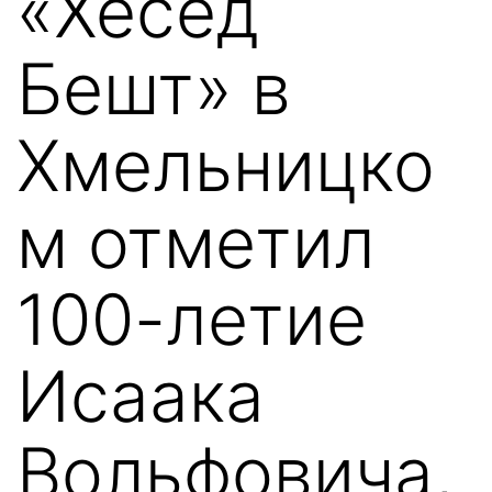
«Хесед
Бешт» в
Хмельницко
м отметил
100-летие
Исаака
Вольфовича,