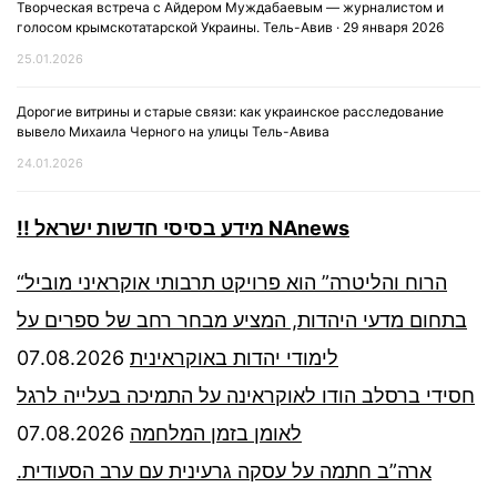
Творческая встреча с Айдером Муждабаевым — журналистом и
голосом крымскотатарской Украины. Тель-Авив · 29 января 2026
25.01.2026
Дорогие витрины и старые связи: как украинское расследование
вывело Михаила Черного на улицы Тель-Авива
24.01.2026
!! מידע בסיסי חדשות ישראל NAnews
“הרוח והליטרה” הוא פרויקט תרבותי אוקראיני מוביל
בתחום מדעי היהדות, המציע מבחר רחב של ספרים על
07.08.2026
לימודי יהדות באוקראינית
חסידי ברסלב הודו לאוקראינה על התמיכה בעלייה לרגל
07.08.2026
לאומן בזמן המלחמה
ארה”ב חתמה על עסקה גרעינית עם ערב הסעודית.