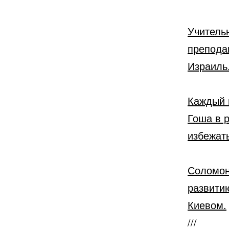
Учитель
препода
Израиль
Каждый 
Гоша в 
избежать
Соломон
развити
Киевом.
///