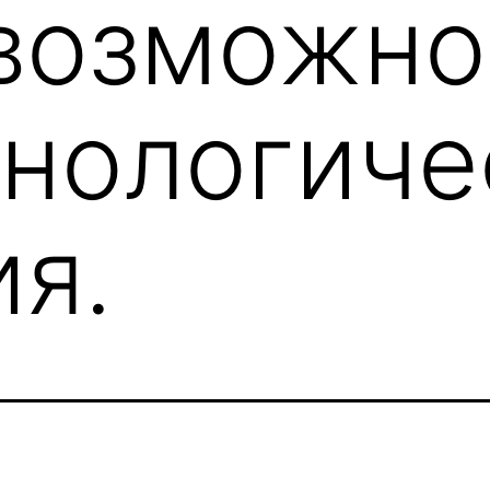
возможно
хнологиче
ия.