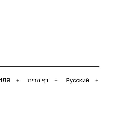
ИЛЯ
דף הבית
Русский
Открыть
Открыть
Открыть
меню
меню
меню