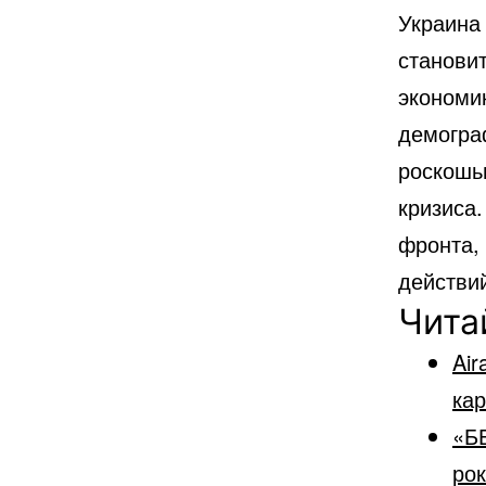
Украина 
станови
экономи
демогра
роскошь
кризиса.
фронта,
действи
Чита
Air
кар
«Б
рок