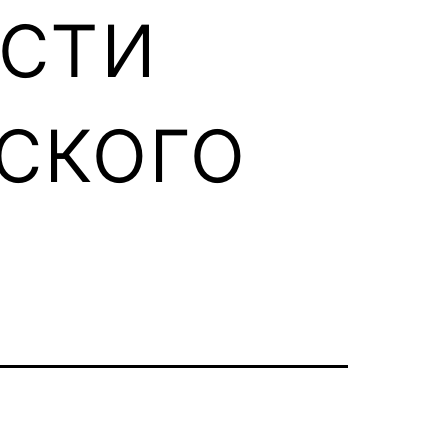
сти
ского