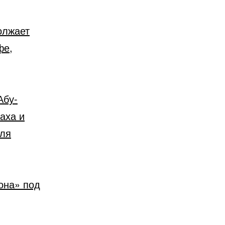
олжает
фе,
Абу-
аха и
иля
она» под