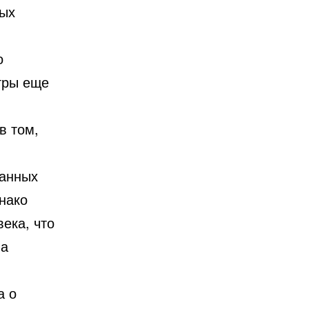
ных
о
игры еще
в том,
ванных
нако
ека, что
на
а о