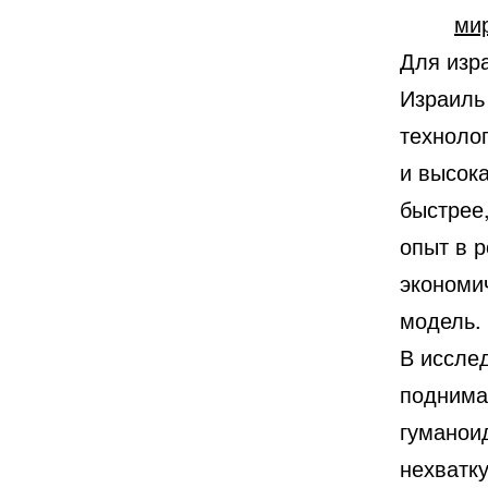
ми
Для изр
Израиль
технолог
и высок
быстрее,
опыт в р
экономи
модель.
В исслед
поднима
гуманои
нехватк