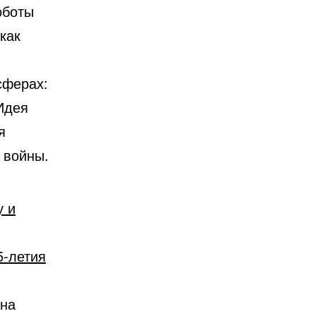
оботы
как
сферах:
 Идея
я
 войны.
у и
5-летия
 на