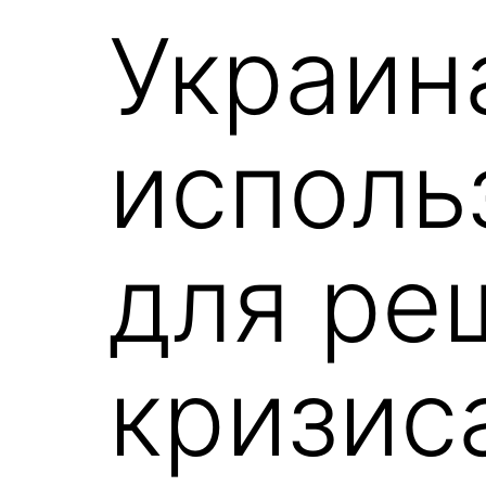
Украин
исполь
для ре
кризиса