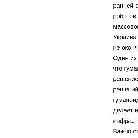
ранней 
роботов
массовог
Украина 
не окон
Один из
что гум
решение
решений
гуманоид
делает 
инфраст
Важно от