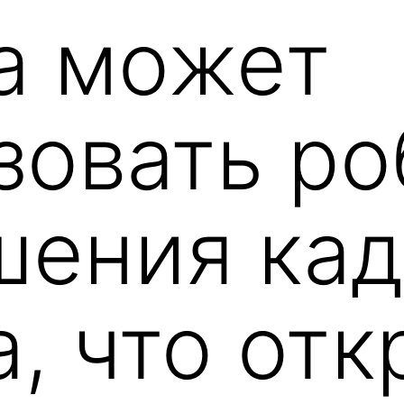
а может
зовать ро
шения ка
, что отк