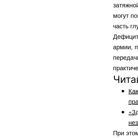
затяжной
могут по
часть гл
Дефицит
армии, п
передач
практич
Чита
Как
пр
«Зд
не
При это