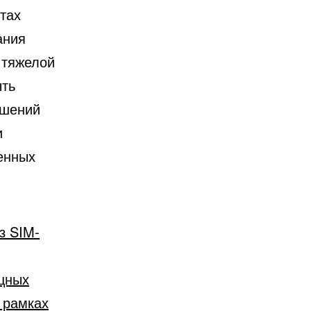
отах
ания
 тяжелой
ыть
ешений
и
енных
з SIM-
щных
в рамках