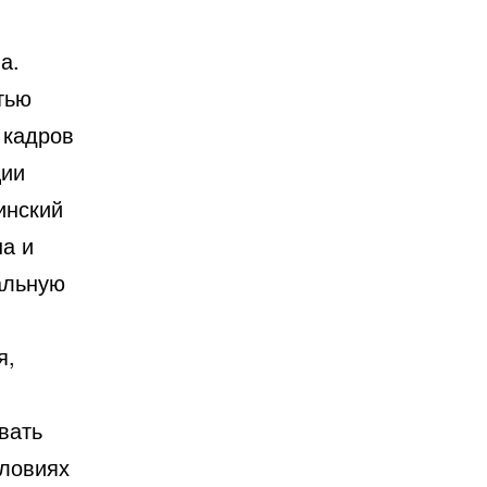
а.
тью
 кадров
ции
инский
на и
альную
я,
вать
словиях