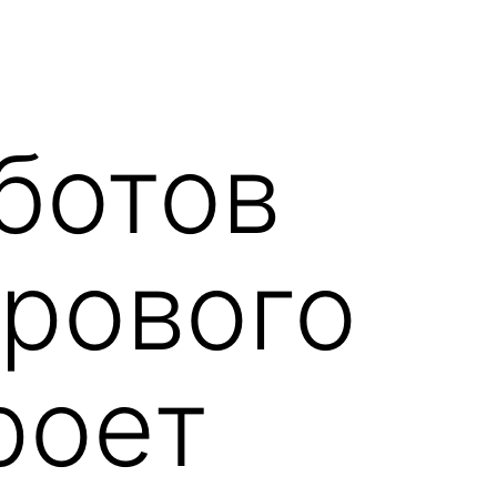
ботов
дрового
роет