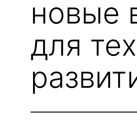
новые 
для те
развит