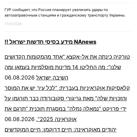
ГУР сообщает, что Россия планирует увеличить удары по
автозаправочным станциям и гражданскому транспорту Украины.
17.07.2026
!! מידע בסיסי חדשות ישראל NAnews
טורקיה כינתה את אל-אקצא “אחד מהמקומות הקדושים
שלנו”: מה החליטו 14 מדינות מוסלמיות בעמאן ומה
06.08.2026
השיבה ישראל
קלאסיקות אוקראיניות בעברית: “לכל עיר יש את המוסר
והזכויות שלה” מאת גריגורי סקובורודה כבר תורגמו על
ידי פרויקט “נמאלה נְמָלָה” במסגרת תוכנית “תרגם את
06.08.2026
אוקראינה 2025”.
יהודים מאוקראינה: חיים דרוקמן: חיים המוקדשים