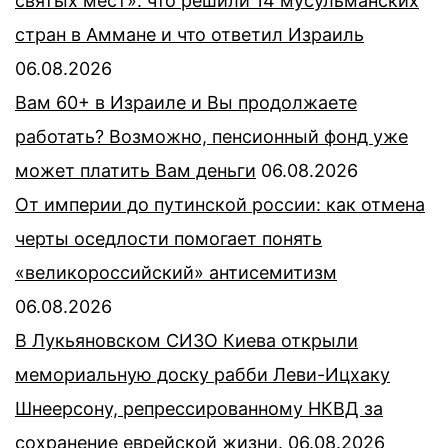
святых мест»: что решили 14 мусульманских
стран в Аммане и что ответил Израиль
06.08.2026
Вам 60+ в Израиле и Вы продолжаете
работать? Возможно, пенсионный фонд уже
может платить Вам деньги
06.08.2026
От империи до путинской россии: как отмена
черты оседлости помогает понять
«великороссийский» антисемитизм
06.08.2026
В Лукьяновском СИЗО Киева открыли
мемориальную доску рабби Леви-Ицхаку
Шнеерсону, репрессированному НКВД за
сохранение еврейской жизни.
06.08.2026