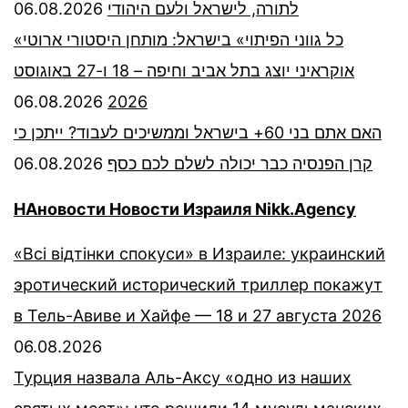
06.08.2026
לתורה, לישראל ולעם היהודי
«כל גווני הפיתוי» בישראל: מותחן היסטורי ארוטי
אוקראיני יוצג בתל אביב וחיפה – 18 ו-27 באוגוסט
06.08.2026
2026
האם אתם בני 60+ בישראל וממשיכים לעבוד? ייתכן כי
06.08.2026
קרן הפנסיה כבר יכולה לשלם לכם כסף
НАновости Новости Израиля Nikk.Agency
«Всі відтінки спокуси» в Израиле: украинский
эротический исторический триллер покажут
в Тель-Авиве и Хайфе — 18 и 27 августа 2026
06.08.2026
Турция назвала Аль-Аксу «одно из наших