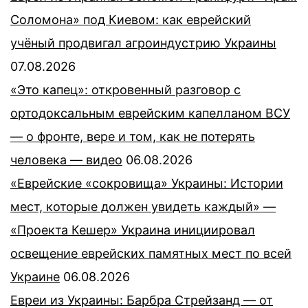
Соломона» под Киевом: как еврейский
учёный продвигал агроиндустрию Украины
07.08.2026
«Это капец»: откровенный разговор с
ортодоксальным еврейским капелланом ВСУ
— о фронте, вере и том, как не потерять
человека — видео
06.08.2026
«Еврейские «сокровища» Украины: Истории
мест, которые должен увидеть каждый» —
«Проекта Кешер» Украина инициировал
освещение еврейских памятных мест по всей
Украине
06.08.2026
Евреи из Украины: Барбра Стрейзанд — от