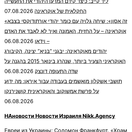
ליד קייב: כיצד קידם המדען היהודי את התעשייה
07.08.2026
החקלאית של אוקראינה
«זה אסון»: שיחה גלויה עם כומר יהודי אורתודוקסי בצבא
אוקראינה – על החזית, האמונה ואיך לא לאבד את האדם
06.08.2026
– וידאו
יהודים מאוקראינה: יבגני “בניא” יצינה, הקיבורג
האוקראיני הצעיר ביותר, שנהרג בינואר 2015 בהגנה על
06.08.2026
שדה התעופה דונצק
תושבי אשקלון מואשמים בעבודה עבור איראן: מה ידוע
על פרשת אמשוקוב והאוקראינית קושנירנקו
06.08.2026
НАновости Новости Израиля Nikk.Agency
Евреи из Украины: Соломон Франкфурт. «Храм