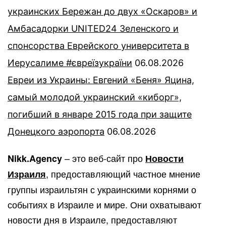
украинских Бережан до двух «Оскаров» и
Амбасадорки UNITED24 Зеленского и
спонсорства Еврейского университета в
Иерусалиме #євреїзукраїни
06.08.2026
Евреи из Украины: Евгений «Беня» Яцина,
самый молодой украинский «киборг»,
погибший в январе 2015 года при защите
Донецкого аэропорта
06.08.2026
– это веб-сайт про
Nikk.Agency
Новости
, предоставляющий частное мнение
Израиля
группы израильтян с украинскими корнями о
событиях в Израиле и мире. Они охватывают
новости дня в Израиле, предоставляют