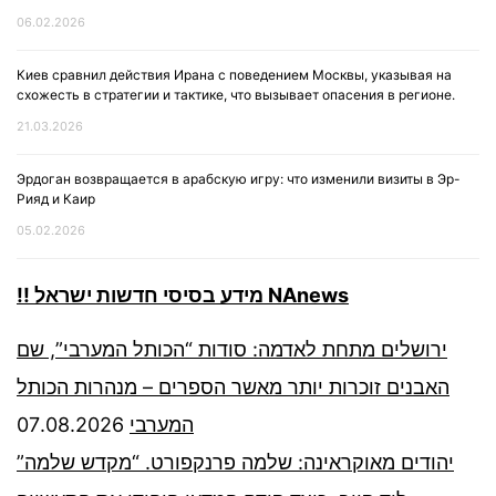
06.02.2026
Киев сравнил действия Ирана с поведением Москвы, указывая на
схожесть в стратегии и тактике, что вызывает опасения в регионе.
21.03.2026
Эрдоган возвращается в арабскую игру: что изменили визиты в Эр-
Рияд и Каир
05.02.2026
!! מידע בסיסי חדשות ישראל NAnews
ירושלים מתחת לאדמה: סודות “הכותל המערבי”, שם
האבנים זוכרות יותר מאשר הספרים – מנהרות הכותל
07.08.2026
המערבי
יהודים מאוקראינה: שלמה פרנקפורט. “מקדש שלמה”