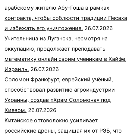
арабскому жителю Абу-Гоша в рамках
контракта, чтобы соблюсти традиции Песаха
и избежать его уничтожения.
26.07.2026
Учительница из Луганска, несмотря на
оккупацию, продолжает преподавать
математику онлайн своим ученикам в Хайфе,
Израиль.
26.07.2026
Соломон Франкфурт, еврейский учёный,
способствовал развитию агроиндустрии
Украины, создав «Храм Соломона» под
Киевом.
26.07.2026
Китайское оптоволокно усиливает
российские дроны, защищая их от РЭБ, что