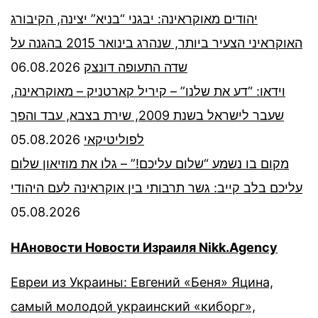
יהודים מאוקראינה: יבגני “בניא” יצינה, הקיבורג
האוקראיני הצעיר ביותר, שנהרג בינואר 2015 בהגנה על
06.08.2026
שדה התעופה דונצק
וידאו: “דע את שלנו” – קיריל קארטניק – מאוקראינה,
שעבר לישראל בשנת 2009, שירת בצבא, עבד והפך
05.08.2026
לפוליטיקאי
מקום בו נשמע “שלום עליכם!” – גלו את מוזיאון שלום
עליכם בלב קייב: גשר תרבותי בין אוקראינה לעם היהודי
05.08.2026
НАновости Новости Израиля Nikk.Agency
Евреи из Украины: Евгений «Беня» Яцина,
самый молодой украинский «киборг»,