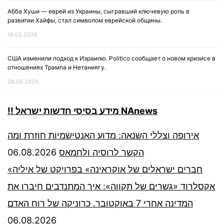
Абба Хуши — еврей из Украины, сыгравший ключевую роль в
развитии Хайфы, стал символом еврейской общины.
18.02.2026
США изменили подход к Израилю. Politico сообщает о новом кризисе в
отношениях Трампа и Нетаниягу.
28.06.2026
!! מידע בסיסי חדשות ישראל NAnews
אירופה וצללי השנאה: מדוע האנטישמיות חוזרת ומה
06.08.2026
הקשר לרוסיה ולחמאס
«חברים ישראלים של אוקראינה» בפרויקט של איליה
אקסלרוד «גשרים של תקווה»: איך המתנדבים חיברו את
המדינה אחרי 7 באוקטובר. כרוניקה של רוח האדם
06.08.2026